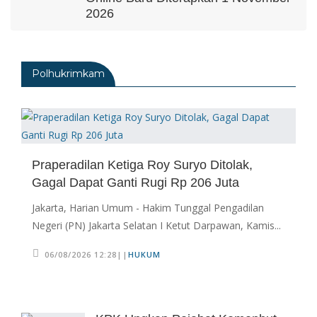
2026
06/08/2026 14:23 WIB ||
DKI JAKARTA
Praperadilan Ketiga Roy Suryo
Polhukrimkam
Ditolak, Gagal Dapat Ganti Rugi Rp
206 Juta
06/08/2026 12:28 WIB ||
HUKUM
KPK Ungkap Pejabat Kemenhut
Terima Uang 12.500 Dollar Singapura
Praperadilan Ketiga Roy Suryo Ditolak,
Dari Bupati Kuansing
Gagal Dapat Ganti Rugi Rp 206 Juta
05/08/2026 20:37 WIB ||
HUKUM
Jakarta, Harian Umum - Hakim Tunggal Pengadilan
Geger! Nama Prabowo Diduga Dicatut
Negeri (PN) Jakarta Selatan I Ketut Darpawan, Kamis...
Dalam Makalah MBG Untuk Dapat
Nobel Perdamaian
06/08/2026 12:28||
HUKUM
05/08/2026 17:25 WIB ||
KRIMINAL
Transjakarta Blok M-Soetta Ganti
Nama Jadi Transbandara, Tarif