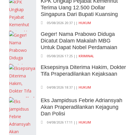
KPK Ungkap Pejabat Kemenhut
Dipatok Rp15.000
Terima Uang 12.500 Dollar
05/08/2026 15:05 WIB ||
TRANSPORTASI
Singapura Dari Bupati Kuansing
BPS Klaim Angka Pengangguran Di
05/08/2026 20:37 ||
HUKUM
Indonesia Pada Mei 2026 Turun Jadi
Geger! Nama Prabowo Diduga
7,22 Juta Orang
Dicatut Dalam Makalah MBG
05/08/2026 13:45 WIB ||
TENAGA KERJA
Untuk Dapat Nobel Perdamaian
05/08/2026 17:25 ||
KRIMINAL
Eksepsinya Diterima Hakim, Dokter
Tifa Praperadilankan Kejaksaan
04/08/2026 18:37 ||
HUKUM
Eks Jampidsus Febrie Adriansyah
Akan Praperadilankan Kejagung
Dan Polisi
04/08/2026 17:11 ||
HUKUM