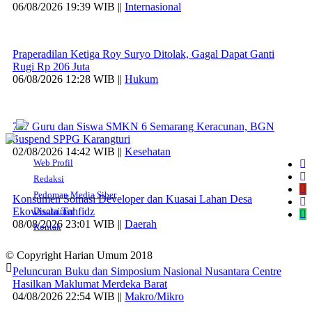
06/08/2026 19:39 WIB ||
Internasional
Praperadilan Ketiga Roy Suryo Ditolak, Gagal Dapat Ganti
Rugi Rp 206 Juta
06/08/2026 12:28 WIB ||
Hukum
707 Guru dan Siswa SMKN 6 Semarang Keracunan, BGN
Suspend SPPG Karangturi
02/08/2026 14:42 WIB ||
Kesehatan
Web Profil
Redaksi
Pedoman Media Siber
Konsumen Somasi Developer dan Kuasai Lahan Desa
Ekowisata Tahfidz
Disclaimer
08/08/2026 23:01 WIB ||
Daerah
Kontak
© Copyright Harian Umum 2018
Peluncuran Buku dan Simposium Nasional Nusantara Centre
Hasilkan Maklumat Merdeka Barat
04/08/2026 22:54 WIB ||
Makro/Mikro