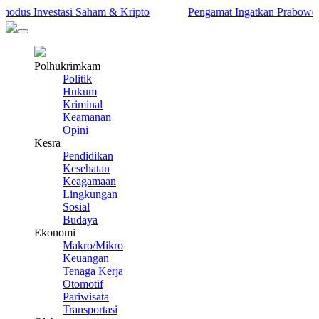
odus Investasi Saham & Kripto
Pengamat Ingatkan Prabowo: Ter
Polhukrimkam
Politik
Hukum
Kriminal
Keamanan
Opini
Kesra
Pendidikan
Kesehatan
Keagamaan
Lingkungan
Sosial
Budaya
Ekonomi
Makro/Mikro
Keuangan
Tenaga Kerja
Otomotif
Pariwisata
Transportasi