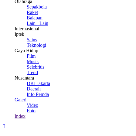
Olahraga
Sepakbola
Raket
Balapan
Lain - Lain
Internasional
Iptek
Sains
Teknologi
Gaya Hidup
Film
Musik
Selebritis
Trend
Nusantara
DKI Jakarta
Daerah
Info Pemda
Galeri
Video
Foto
Index