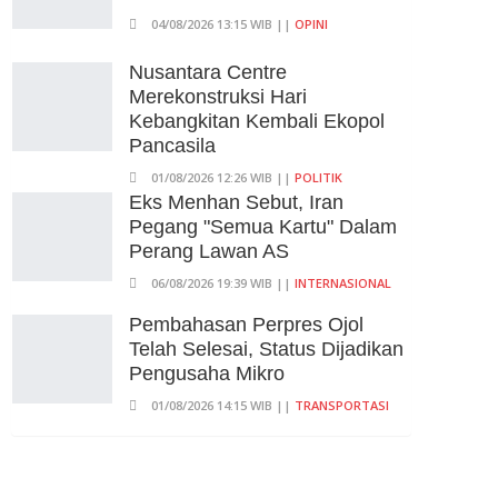
KPK Ungkap Pejabat
04/08/2026 13:15 WIB ||
OPINI
Kemenhut Terima Uang 12.500
Dollar Singapura Dari Bupati
Nusantara Centre
Kuansing
Merekonstruksi Hari
Kebangkitan Kembali Ekopol
05/08/2026 20:37 WIB ||
HUKUM
Pancasila
01/08/2026 12:26 WIB ||
POLITIK
Eks Menhan Sebut, Iran
Pegang "Semua Kartu" Dalam
Perang Lawan AS
06/08/2026 19:39 WIB ||
INTERNASIONAL
Pembahasan Perpres Ojol
Telah Selesai, Status Dijadikan
Pengusaha Mikro
01/08/2026 14:15 WIB ||
TRANSPORTASI
707 Guru Dan Siswa SMKN 6
Semarang Keracunan, BGN
Suspend SPPG Karangturi