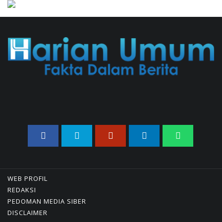
02/08/2026 14:42 WIB ||
KESEHATAN
Praperadilan Ketiga Roy Suryo
Ditolak, Gagal Dapat Ganti
Rugi Rp 206 Juta
06/08/2026 12:28 WIB ||
HUKUM
Peluncuran Buku Dan
Simposium Nasional Nusantara
Centre Hasilkan Maklumat
Merdeka Barat
04/08/2026 22:54 WIB ||
MAKRO/MIKRO
Eksepsinya Diterima Hakim,
Dokter Tifa Praperadilankan
Kejaksaan
WEB PROFIL
04/08/2026 18:37 WIB ||
HUKUM
REDAKSI
Jenderal Dudung Pimpin
PEDOMAN MEDIA SIBER
Peluncuran Buku Dan Diskusi
DISCLAIMER
UU Perekonomian Nasional