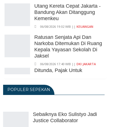
Utang Kereta Cepat Jakarta -
Bandung Akan Ditanggung
Kemenkeu
06/08/2026 19:02 WIB ||
KEUANGAN
Ratusan Senjata Api Dan
Narkoba Ditemukan Di Ruang
Kepala Yayasan Sekolah Di
Jaksel
06/08/2026 17:40 WIB ||
DKI JAKARTA
Ditunda, Pajak Untuk
Pedagang Online Baru
Diterapkan 1 November 2026
POPULER SEPEKAN
06/08/2026 14:23 WIB ||
DKI JAKARTA
Praperadilan Ketiga Roy Suryo
Ditolak, Gagal Dapat Ganti
Rugi Rp 206 Juta
Sebaiknya Eko Sulistyo Jadi
Justice Collaborator
06/08/2026 12:28 WIB ||
HUKUM