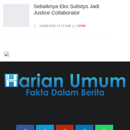
Sebaiknya Eko Sulistyo Jadi
Justice Collaborator
04/08/2026 13:15 WIB ||
OPINI
Pembahasan Perpres Ojol
Telah Selesai, Status Dijadikan
Pengusaha Mikro
01/08/2026 14:15 WIB ||
TRANSPORTASI
Curi Dompet Yang Ternyata
Hanya Berisi Rp 5.000, Moh
Syifak Divonis 4 Bulan
31/07/2026 10:44 WIB ||
HUKUM
707 Guru Dan Siswa SMKN 6
Semarang Keracunan, BGN
Suspend SPPG Karangturi
02/08/2026 14:42 WIB ||
KESEHATAN