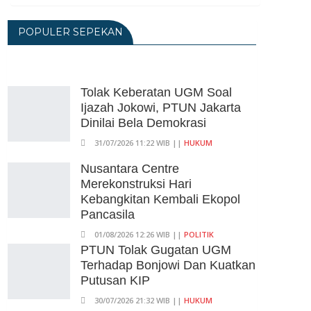
Ganti Nama Jadi
Transbandara, Tarif Dipatok
POPULER SEPEKAN
Rp15.000
05/08/2026 15:05 WIB ||
TRANSPORTASI
BPS Klaim Angka
Tolak Keberatan UGM Soal
Pengangguran Di Indonesia
Ijazah Jokowi, PTUN Jakarta
Pada Mei 2026 Turun Jadi 7,22
Dinilai Bela Demokrasi
Juta Orang
31/07/2026 11:22 WIB ||
HUKUM
05/08/2026 13:45 WIB ||
TENAGA KERJA
Kuartal II-2026, Ekonomi RI
Nusantara Centre
Tumbuh 5,29 Persen, Sektor
Merekonstruksi Hari
Pertambangan Alami Kontraksi
Kebangkitan Kembali Ekopol
05/08/2026 13:16 WIB ||
MAKRO/MIKRO
Pancasila
01/08/2026 12:26 WIB ||
POLITIK
PTUN Tolak Gugatan UGM
Terhadap Bonjowi Dan Kuatkan
Putusan KIP
30/07/2026 21:32 WIB ||
HUKUM