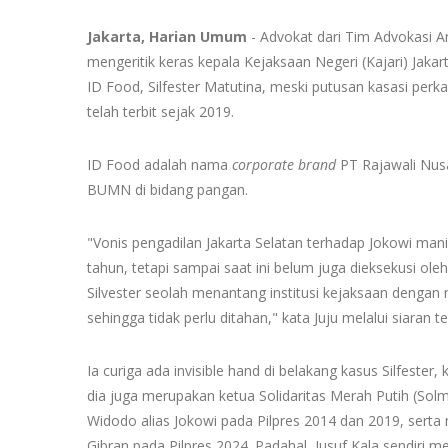
Jakarta, Harian Umum
- Advokat dari Tim Advokasi An
mengeritik keras kepala Kejaksaan Negeri (Kajari) Jaka
ID Food, Silfester Matutina, meski putusan kasasi perkar
telah terbit sejak 2019.
ID Food adalah nama
corporate brand
PT Rajawali Nusa
BUMN di bidang pangan.
"Vonis pengadilan Jakarta Selatan terhadap Jokowi mania
tahun, tetapi sampai saat ini belum juga dieksekusi ol
Silvester seolah menantang institusi kejaksaan denga
sehingga tidak perlu ditahan," kata Juju melalui siaran te
Ia curiga ada invisible hand di belakang kasus Silfeste
dia juga merupakan ketua Solidaritas Merah Putih (So
Widodo alias Jokowi pada Pilpres 2014 dan 2019, ser
Gibran pada Pilpres 2024. Padahal, Jusuf Kala sendiri 