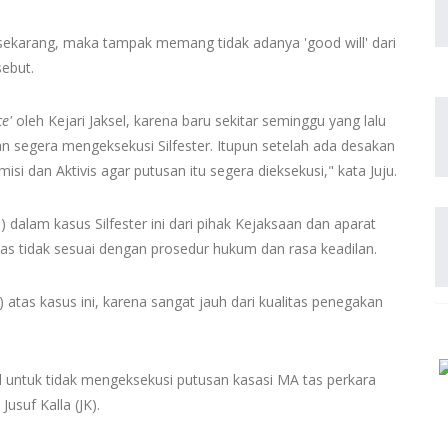
 sekarang, maka tampak memang tidak adanya 'good will' dari
sebut.
ce'
oleh Kejari Jaksel, karena baru sekitar seminggu yang lalu
 segera mengeksekusi Silfester. Itupun setelah ada desakan
isi dan Aktivis agar putusan itu segera dieksekusi," kata Juju.
dalam kasus Silfester ini dari pihak Kejaksaan dan aparat
as tidak sesuai dengan prosedur hukum dan rasa keadilan.
) atas kasus ini, karena sangat jauh dari kualitas penegakan
sel untuk tidak mengeksekusi putusan kasasi MA tas perkara
usuf Kalla (JK).