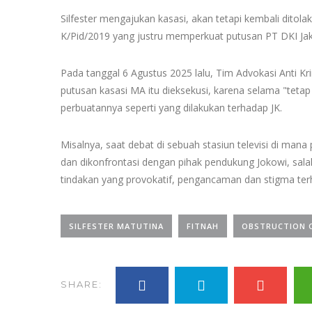
Silfester mengajukan kasasi, akan tetapi kembali dit
K/Pid/2019 yang justru memperkuat putusan PT DKI Jak
Pada tanggal 6 Agustus 2025 lalu, Tim Advokasi Anti Kri
putusan kasasi MA itu dieksekusi, karena selama "tetap 
perbuatannya seperti yang dilakukan terhadap JK.
Misalnya, saat debat di sebuah stasiun televisi di mana
dan dikonfrontasi dengan pihak pendukung Jokowi, salah
tindakan yang provokatif, pengancaman dan stigma ter
SILFESTER MATUTINA
FITNAH
OBSTRUCTION O
SHARE: