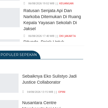
06/08/2026 19:02 WIB ||
KEUANGAN
Ratusan Senjata Api Dan
Narkoba Ditemukan Di Ruang
Kepala Yayasan Sekolah Di
Jaksel
06/08/2026 17:40 WIB ||
DKI JAKARTA
Ditunda, Pajak Untuk
Pedagang Online Baru
Diterapkan 1 November 2026
POPULER SEPEKAN
06/08/2026 14:23 WIB ||
DKI JAKARTA
Praperadilan Ketiga Roy Suryo
Ditolak, Gagal Dapat Ganti
Sebaiknya Eko Sulistyo Jadi
Rugi Rp 206 Juta
Justice Collaborator
06/08/2026 12:28 WIB ||
HUKUM
04/08/2026 13:15 WIB ||
OPINI
KPK Ungkap Pejabat
Kemenhut Terima Uang 12.500
Nusantara Centre
Dollar Singapura Dari Bupati