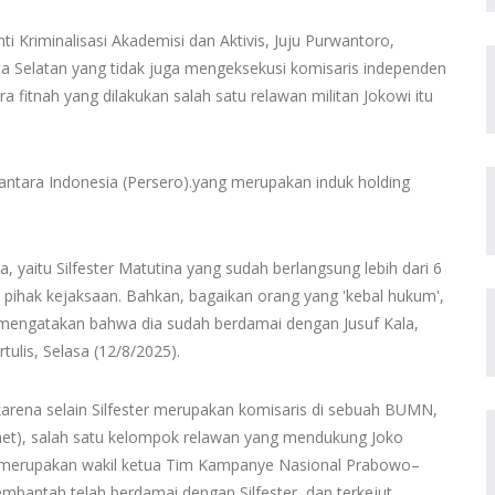
ti Kriminalisasi Akademisi dan Aktivis, Juju Purwantoro,
rta Selatan yang tidak juga mengeksekusi komisaris independen
a fitnah yang dilakukan salah satu relawan militan Jokowi itu
ntara Indonesia (Persero).yang merupakan induk holding
, yaitu Silfester Matutina yang sudah berlangsung lebih dari 6
eh pihak kejaksaan. Bahkan, bagaikan orang yang 'kebal hukum',
n mengatakan bahwa dia sudah berdamai dengan Jusuf Kala,
rtulis, Selasa (12/8/2025).
r, karena selain Silfester merupakan komisaris di sebuah BUMN,
lmet), salah satu kelompok relawan yang mendukung Joko
ta merupakan wakil ketua Tim Kampanye Nasional Prabowo–
membantah telah berdamai dengan Silfester, dan terkejut