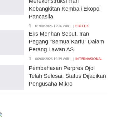
Merekonstruksi Hari
Kuansing
Kebangkitan Kembali Ekopol
05/08/2026 20:37 WIB ||
HUKUM
Pancasila
01/08/2026 12:26 WIB ||
POLITIK
Eks Menhan Sebut, Iran
Pegang "Semua Kartu" Dalam
Perang Lawan AS
06/08/2026 19:39 WIB ||
INTERNASIONAL
Pembahasan Perpres Ojol
Telah Selesai, Status Dijadikan
Pengusaha Mikro
01/08/2026 14:15 WIB ||
TRANSPORTASI
Praperadilan Ketiga Roy Suryo
Ditolak, Gagal Dapat Ganti
Rugi Rp 206 Juta
06/08/2026 12:28 WIB ||
HUKUM
707 Guru Dan Siswa SMKN 6