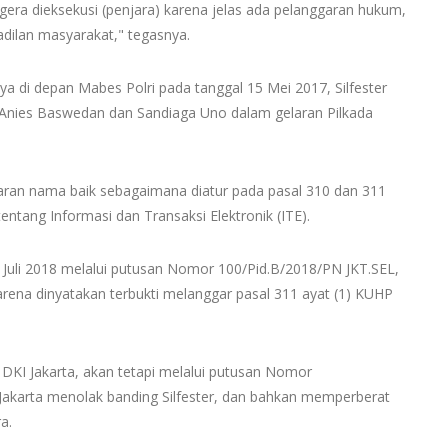
segera dieksekusi (penjara) karena jelas ada pelanggaran hukum,
adilan masyarakat," tegasnya.
inya di depan Mabes Polri pada tanggal 15 Mei 2017, Silfester
nies Baswedan dan Sandiaga Uno dalam gelaran Pilkada
maran nama baik sebagaimana diatur pada pasal 310 dan 311
tang Informasi dan Transaksi Elektronik (ITE).
0 Juli 2018 melalui putusan Nomor 100/Pid.B/2018/PN JKT.SEL,
arena dinyatakan terbukti melanggar pasal 311 ayat (1) KUHP
 DKI Jakarta, akan tetapi melalui putusan Nomor
Jakarta menolak banding Silfester, dan bahkan memperberat
a.