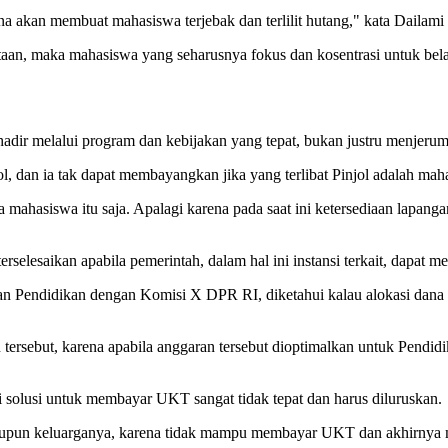
a akan membuat mahasiswa terjebak dan terlilit hutang," kata Dailami me
ataan, maka mahasiswa yang seharusnya fokus dan kosentrasi untuk bel
 hadir melalui program dan kebijakan yang tepat, bukan justru menjer
l, dan ia tak dapat membayangkan jika yang terlibat Pinjol adalah ma
mahasiswa itu saja. Apalagi karena pada saat ini ketersediaan lapanga
elesaikan apabila pemerintah, dalam hal ini instansi terkait, dapat me
endidikan dengan Komisi X DPR RI, diketahui kalau alokasi dana un
 tersebut, karena apabila anggaran tersebut dioptimalkan untuk Pendi
i solusi untuk membayar UKT sangat tidak tepat dan harus diluruskan.
ataupun keluarganya, karena tidak mampu membayar UKT dan akhirnya