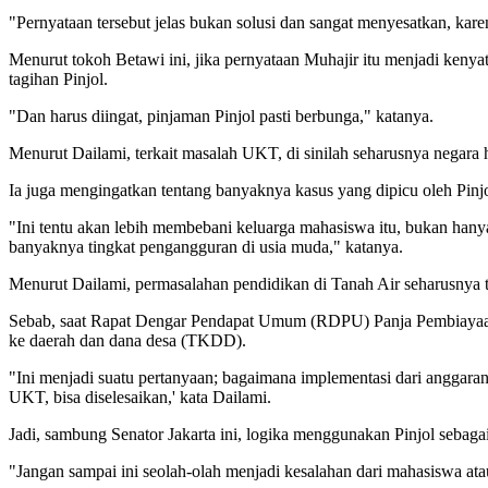
"Pernyataan tersebut jelas bukan solusi dan sangat menyesatkan, karen
Menurut tokoh Betawi ini, jika pernyataan Muhajir itu menjadi keny
tagihan Pinjol.
"Dan harus diingat, pinjaman Pinjol pasti berbunga," katanya.
Menurut Dailami, terkait masalah UKT, di sinilah seharusnya negara
Ia juga mengingatkan tentang banyaknya kasus yang dipicu oleh Pinjo
"Ini tentu akan lebih membebani keluarga mahasiswa itu, bukan hanya 
banyaknya tingkat pengangguran di usia muda," katanya.
Menurut Dailami, permasalahan pendidikan di Tanah Air seharusnya ters
Sebab, saat Rapat Dengar Pendapat Umum (RDPU) Panja Pembiayaan P
ke daerah dan dana desa (TKDD).
"Ini menjadi suatu pertanyaan; bagaimana implementasi dari anggaran
UKT, bisa diselesaikan,' kata Dailami.
Jadi, sambung Senator Jakarta ini, logika menggunakan Pinjol sebaga
"Jangan sampai ini seolah-olah menjadi kesalahan dari mahasiswa 