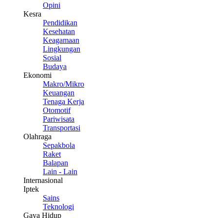
Opini
Kesra
Pendidikan
Kesehatan
Keagamaan
Lingkungan
Sosial
Budaya
Ekonomi
Makro/Mikro
Keuangan
Tenaga Kerja
Otomotif
Pariwisata
Transportasi
Olahraga
Sepakbola
Raket
Balapan
Lain - Lain
Internasional
Iptek
Sains
Teknologi
Gaya Hidup