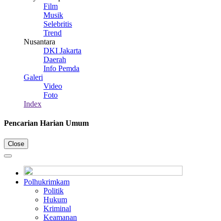
Film
Musik
Selebritis
Trend
Nusantara
DKI Jakarta
Daerah
Info Pemda
Galeri
Video
Foto
Index
Pencarian Harian Umum
Close
Polhukrimkam
Politik
Hukum
Kriminal
Keamanan