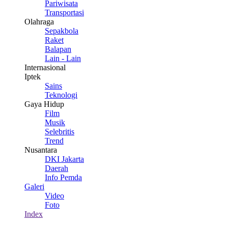
Pariwisata
Transportasi
Olahraga
Sepakbola
Raket
Balapan
Lain - Lain
Internasional
Iptek
Sains
Teknologi
Gaya Hidup
Film
Musik
Selebritis
Trend
Nusantara
DKI Jakarta
Daerah
Info Pemda
Galeri
Video
Foto
Index