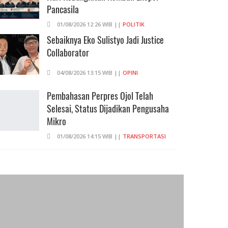
Pancasila
01/08/2026 12:26 WIB ||
POLITIK
Sebaiknya Eko Sulistyo Jadi Justice
Collaborator
04/08/2026 13:15 WIB ||
OPINI
Pembahasan Perpres Ojol Telah
Selesai, Status Dijadikan Pengusaha
Mikro
01/08/2026 14:15 WIB ||
TRANSPORTASI
Curi Dompet Yang Ternyata Hanya
Berisi Rp 5.000, Moh Syifak Divonis 4
Bulan
31/07/2026 10:44 WIB ||
HUKUM
Eks Menhan Sebut, Iran Pegang
"Semua Kartu" Dalam Perang Lawan