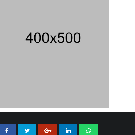
AS
06/08/2026 19:39 WIB ||
INTERNASIONAL
707 Guru Dan Siswa SMKN 6
Semarang Keracunan, BGN Suspend
SPPG Karangturi
02/08/2026 14:42 WIB ||
KESEHATAN
Praperadilan Ketiga Roy Suryo
Ditolak, Gagal Dapat Ganti Rugi Rp
206 Juta
06/08/2026 12:28 WIB ||
HUKUM
Jika Banding Juga Ditolak, UGM Wajib
Buka Dokumen Akademik Jokowi Ke
Publik
31/07/2026 13:23 WIB ||
HUKUM
Peluncuran Buku Dan Simposium
Nasional Nusantara Centre Hasilkan