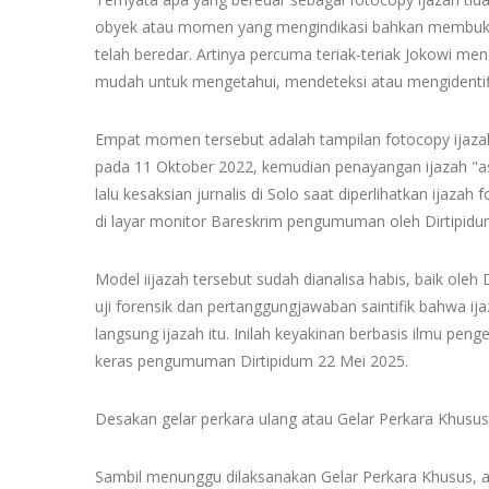
obyek atau momen yang mengindikasi bahkan membuktik
telah beredar. Artinya percuma teriak-teriak Jokowi me
mudah untuk mengetahui, mendeteksi atau mengidentifikas
Empat momen tersebut adalah tampilan fotocopy ijaza
pada 11 Oktober 2022, kemudian penayangan ijazah "asl
lalu kesaksian jurnalis di Solo saat diperlihatkan ijaza
di layar monitor Bareskrim pengumuman oleh Dirtipidu
Model iijazah tersebut sudah dianalisa habis, baik ol
uji forensik dan pertanggungjawaban saintifik bahwa i
langsung ijazah itu. Inilah keyakinan berbasis ilmu pe
keras pengumuman Dirtipidum 22 Mei 2025.
Desakan gelar perkara ulang atau Gelar Perkara Khusus
Sambil menunggu dilaksanakan Gelar Perkara Khusus,