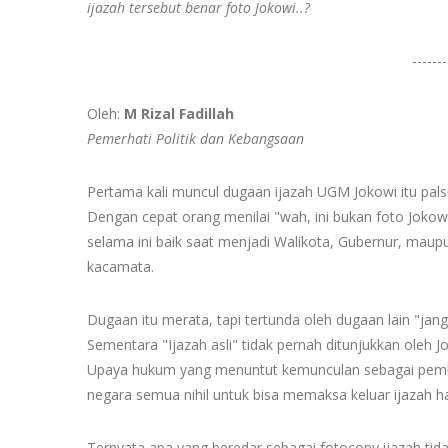
ijazah tersebut benar foto Jokowi..?
-------
Oleh:
M Rizal Fadillah
Pemerhati Politik dan Kebangsaan
Pertama kali muncul dugaan ijazah UGM Jokowi itu pals
Dengan cepat orang menilai "wah, ini bukan foto Joko
selama ini baik saat menjadi Walikota, Gubernur, maup
kacamata.
Dugaan itu merata, tapi tertunda oleh dugaan lain "janga
Sementara "Ijazah asli" tidak pernah ditunjukkan oleh J
Upaya hukum yang menuntut kemunculan sebagai pembukt
negara semua nihil untuk bisa memaksa keluar ijazah ha
Ternyata apa yang beredar sebagai fotocopy ijazah ti