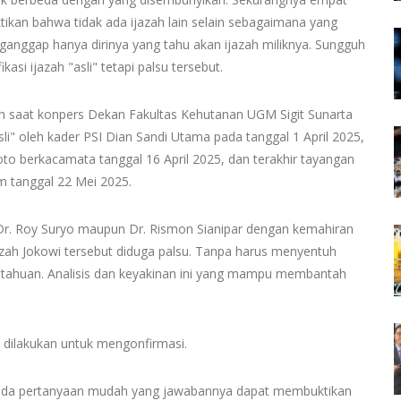
an bahwa tidak ada ijazah lain selain sebagaimana yang
nganggap hanya dirinya yang tahu akan ijazah miliknya. Sungguh
i ijazah "asli" tetapi palsu tersebut.
h saat konpers Dekan Fakultas Kehutanan UGM Sigit Sunarta
i" oleh kader PSI Dian Sandi Utama pada tanggal 1 April 2025,
h foto berkacamata tanggal 16 April 2025, dan terakhir tayangan
m tanggal 22 Mei 2025.
eh Dr. Roy Suryo maupun Dr. Rismon Sianipar dengan kemahiran
jazah Jokowi tersebut diduga palsu. Tanpa harus menyentuh
ngetahuan. Analisis dan keyakinan ini yang mampu membantah
 dilakukan untuk mengonfirmasi.
 ada pertanyaan mudah yang jawabannya dapat membuktikan