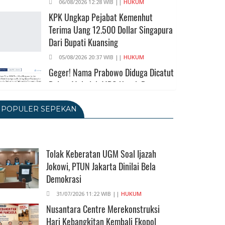
06/08/2026 12:28 WIB ||
HUKUM
KPK Ungkap Pejabat Kemenhut
Terima Uang 12.500 Dollar Singapura
Dari Bupati Kuansing
05/08/2026 20:37 WIB ||
HUKUM
Geger! Nama Prabowo Diduga Dicatut
Dalam Makalah MBG Untuk Dapat
Nobel Perdamaian
POPULER SEPEKAN
05/08/2026 17:25 WIB ||
KRIMINAL
Transjakarta Blok M-Soetta Ganti
Nama Jadi Transbandara, Tarif Dipatok
Rp15.000
Tolak Keberatan UGM Soal Ijazah
Jokowi, PTUN Jakarta Dinilai Bela
05/08/2026 15:05 WIB ||
TRANSPORTASI
Demokrasi
BPS Klaim Angka Pengangguran Di
Indonesia Pada Mei 2026 Turun Jadi
31/07/2026 11:22 WIB ||
HUKUM
7,22 Juta Orang
Nusantara Centre Merekonstruksi
Hari Kebangkitan Kembali Ekopol
05/08/2026 13:45 WIB ||
TENAGA KERJA