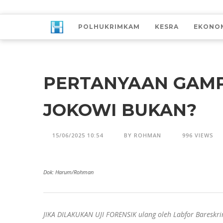
POLHUKRIMKAM
KESRA
EKONO
PERTANYAAN GAMP
JOKOWI BUKAN?
15/06/2025 10:54
BY ROHMAN
996 VIEWS
Dok: Harum/Rohman
JIKA DILAKUKAN UJI FORENSIK ulang oleh Labfor Bareskr