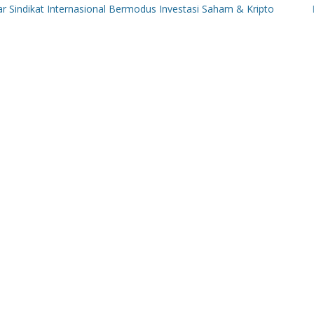
ndikat Internasional Bermodus Investasi Saham & Kripto
Penga