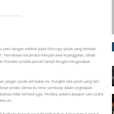
-----------------
u yaitu dengan melihat pada fotocopy ijazah yang beredar.
wi". Pemakaian kacamata menjadi awal kejanggalan, sebab
un Presiden ia tidak pernah tampil dengan mengenakan
n-jangan ijazah asli bukan ini, mungkin ada ijazah yang lain".
okowi sendiri, benda itu terus sembunyi dalam kegelapan.
ian tidak berhasil juga. Perdata, pidana ataupun tata usaha
ntu itu.
dak berbeda dengan yang disembunyikan. Sekurangnya empat