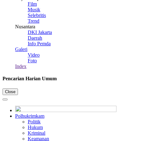
Film
Musik
Selebritis
Trend
Nusantara
DKI Jakarta
Daerah
Info Pemda
Galeri
Video
Foto
Index
Pencarian Harian Umum
Close
Polhukrimkam
Politik
Hukum
Kriminal
Keamanan