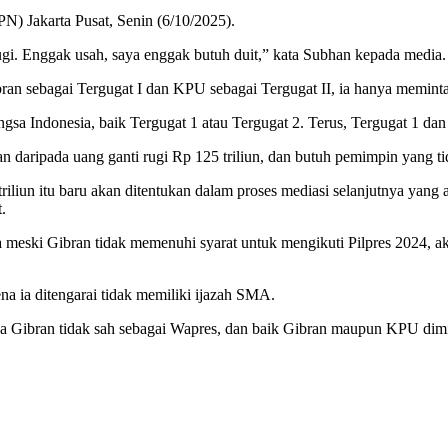
PN) Jakarta Pusat, Senin (6/10/2025).
rugi. Enggak usah, saya enggak butuh duit,” kata Subhan kepada media.
ran sebagai Tergugat I dan KPU sebagai Tergugat II, ia hanya meminta
sa Indonesia, baik Tergugat 1 atau Tergugat 2. Terus, Tergugat 1 dan
n daripada uang ganti rugi Rp 125 triliun, dan butuh pemimpin yang t
triliun itu baru akan ditentukan dalam proses mediasi selanjutnya yan
.
eski Gibran tidak memenuhi syarat untuk mengikuti Pilpres 2024, ak
na ia ditengarai tidak memiliki ijazah SMA.
ibran tidak sah sebagai Wapres, dan baik Gibran maupun KPU diminta 