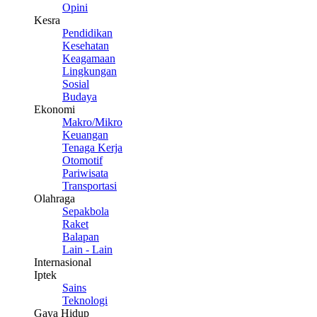
Opini
Kesra
Pendidikan
Kesehatan
Keagamaan
Lingkungan
Sosial
Budaya
Ekonomi
Makro/Mikro
Keuangan
Tenaga Kerja
Otomotif
Pariwisata
Transportasi
Olahraga
Sepakbola
Raket
Balapan
Lain - Lain
Internasional
Iptek
Sains
Teknologi
Gaya Hidup