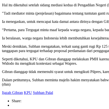
Hal itu diketahui setelah sidang mediasi kedua di Pengadilan Negeri (
"Tadi mediator minta (penjelasan) bagaimana tentang tuntutan ganti 
Ia menegaskan, untuk mencapai kata damai antara dirinya dengan Gib
“Pertama, para Tergugat minta maaf kepada warga negara, kepada bang
Ia beralasan, warga negara Indonesia lebih membutuhkan kesejahteraa
Meski demikian, Subhan mengatakan, terkait uang ganti rugi Rp 125 
tanggapan para tergugat terhadap proposal perdamaian dari penggugat
Seperti diketahui, KPU dan Gibran dianggap melakukan PMH karena m
Widodo itu mengikuti kontestasi sebagai Wapres.
Gibran dianggap tidak memenuhi syarat untuk mengikuti Pilpres, kare
Dalam petitumnya, Subhan meminta majelis hakim menyatakan bahwa G
(rhm)
Ijazah Gibran
KPU
Subhan Palal
Share: