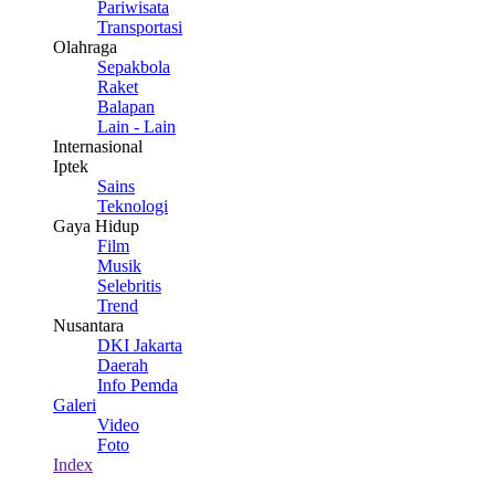
Pariwisata
Transportasi
Olahraga
Sepakbola
Raket
Balapan
Lain - Lain
Internasional
Iptek
Sains
Teknologi
Gaya Hidup
Film
Musik
Selebritis
Trend
Nusantara
DKI Jakarta
Daerah
Info Pemda
Galeri
Video
Foto
Index