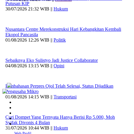
Putusan KIP
30/07/2026 21:32 WIB ||
Hukum
Nusantara Centre Merekonstruksi Hari Kebangkitan Kembali
Ekopol Pancasila
01/08/2026 12:26 WIB ||
Politik
Sebaiknya Eko Sulistyo Jadi Justice Collaborator
04/08/2026 13:15 WIB ||
Opini
Pembahasan Perpres Ojol Telah Selesai, Status Dijadikan
Pengusaha Mikro
01/08/2026 14:15 WIB ||
Transportasi
Curi Dompet Yang Ternyata Hanya Berisi Rp 5.000, Moh
Syifak Divonis 4 Bulan
31/07/2026 10:44 WIB ||
Hukum
Web Profil