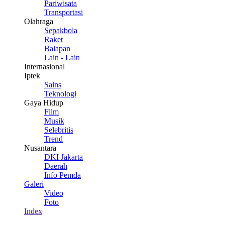
Pariwisata
Transportasi
Olahraga
Sepakbola
Raket
Balapan
Lain - Lain
Internasional
Iptek
Sains
Teknologi
Gaya Hidup
Film
Musik
Selebritis
Trend
Nusantara
DKI Jakarta
Daerah
Info Pemda
Galeri
Video
Foto
Index