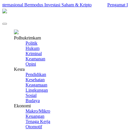
rnasional Bermodus Investasi Saham & Kripto
Pengamat Ingatka
Polhukrimkam
Politik
Hukum
Kriminal
Keamanan
Opini
Kesra
Pendidikan
Kesehatan
Keagamaan
Lingkungan
Sosial
Budaya
Ekonomi
Makro/Mikro
Keuangan
Tenaga Kerja
Otomotif