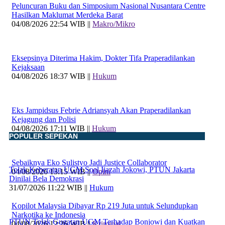
Peluncuran Buku dan Simposium Nasional Nusantara Centre
Hasilkan Maklumat Merdeka Barat
04/08/2026 22:54 WIB ||
Makro/Mikro
Eksepsinya Diterima Hakim, Dokter Tifa Praperadilankan
Kejaksaan
04/08/2026 18:37 WIB ||
Hukum
Eks Jampidsus Febrie Adriansyah Akan Praperadilankan
Kejagung dan Polisi
04/08/2026 17:11 WIB ||
Hukum
POPULER SEPEKAN
Sebaiknya Eko Sulistyo Jadi Justice Collaborator
Tolak Keberatan UGM Soal Ijazah Jokowi, PTUN Jakarta
04/08/2026 13:15 WIB ||
Opini
Dinilai Bela Demokrasi
31/07/2026 11:22 WIB ||
Hukum
Kopilot Malaysia Dibayar Rp 219 Juta untuk Selundupkan
Narkotika ke Indonesia
PTUN Tolak Gugatan UGM Terhadap Bonjowi dan Kuatkan
04/08/2026 12:26 WIB ||
Kriminal