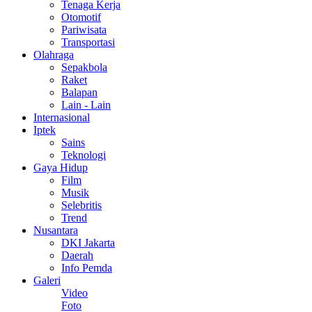
Tenaga Kerja
Otomotif
Pariwisata
Transportasi
Olahraga
Sepakbola
Raket
Balapan
Lain - Lain
Internasional
Iptek
Sains
Teknologi
Gaya Hidup
Film
Musik
Selebritis
Trend
Nusantara
DKI Jakarta
Daerah
Info Pemda
Galeri
Video
Foto