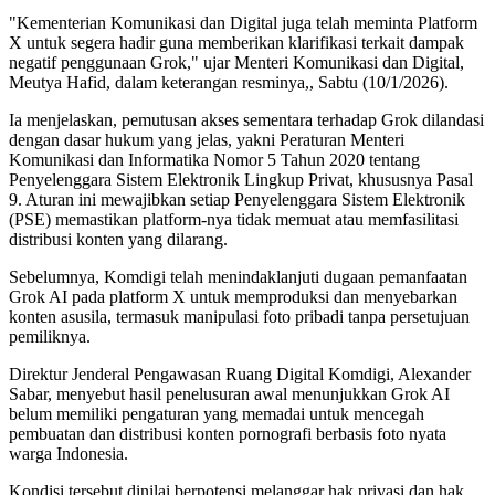
"Kementerian Komunikasi dan Digital juga telah meminta Platform
X untuk segera hadir guna memberikan klarifikasi terkait dampak
negatif penggunaan Grok," ujar Menteri Komunikasi dan Digital,
Meutya Hafid, dalam keterangan resminya,, Sabtu (10/1/2026).
Ia menjelaskan, pemutusan akses sementara terhadap Grok dilandasi
dengan dasar hukum yang jelas, yakni Peraturan Menteri
Komunikasi dan Informatika Nomor 5 Tahun 2020 tentang
Penyelenggara Sistem Elektronik Lingkup Privat, khususnya Pasal
9. Aturan ini mewajibkan setiap Penyelenggara Sistem Elektronik
(PSE) memastikan platform-nya tidak memuat atau memfasilitasi
distribusi konten yang dilarang.
Sebelumnya, Komdigi telah menindaklanjuti dugaan pemanfaatan
Grok AI pada platform X untuk memproduksi dan menyebarkan
konten asusila, termasuk manipulasi foto pribadi tanpa persetujuan
pemiliknya.
Direktur Jenderal Pengawasan Ruang Digital Komdigi, Alexander
Sabar, menyebut hasil penelusuran awal menunjukkan Grok AI
belum memiliki pengaturan yang memadai untuk mencegah
pembuatan dan distribusi konten pornografi berbasis foto nyata
warga Indonesia.
Kondisi tersebut dinilai berpotensi melanggar hak privasi dan hak