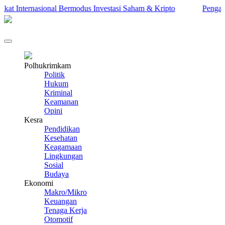
 Internasional Bermodus Investasi Saham & Kripto
Pengamat In
Polhukrimkam
Politik
Hukum
Kriminal
Keamanan
Opini
Kesra
Pendidikan
Kesehatan
Keagamaan
Lingkungan
Sosial
Budaya
Ekonomi
Makro/Mikro
Keuangan
Tenaga Kerja
Otomotif