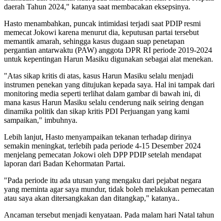
daerah Tahun 2024," katanya saat membacakan eksepsinya.
Hasto menambahkan, puncak intimidasi terjadi saat PDIP resmi
memecat Jokowi karena menurut dia, keputusan partai tersebut
memantik amarah, sehingga kasus dugaan suap penetapan
pergantian antarwaktu (PAW) anggota DPR RI periode 2019-2024
untuk kepentingan Harun Masiku digunakan sebagai alat menekan.
"Atas sikap kritis di atas, kasus Harun Masiku selalu menjadi
instrumen penekan yang ditujukan kepada saya. Hal ini tampak dari
monitoring media seperti terlihat dalam gambar di bawah ini, di
mana kasus Harun Masiku selalu cenderung naik seiring dengan
dinamika politik dan sikap kritis PDI Perjuangan yang kami
sampaikan," imbuhnya.
Lebih lanjut, Hasto menyampaikan tekanan terhadap dirinya
semakin meningkat, terlebih pada periode 4-15 Desember 2024
menjelang pemecatan Jokowi oleh DPP PDIP setelah mendapat
laporan dari Badan Kehormatan Partai.
"Pada periode itu ada utusan yang mengaku dari pejabat negara
yang meminta agar saya mundur, tidak boleh melakukan pemecatan
atau saya akan ditersangkakan dan ditangkap," katanya..
Ancaman tersebut menjadi kenyataan. Pada malam hari Natal tahun