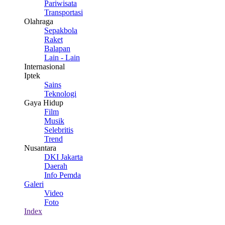
Pariwisata
Transportasi
Olahraga
Sepakbola
Raket
Balapan
Lain - Lain
Internasional
Iptek
Sains
Teknologi
Gaya Hidup
Film
Musik
Selebritis
Trend
Nusantara
DKI Jakarta
Daerah
Info Pemda
Galeri
Video
Foto
Index