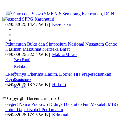
707 Guru dan Siswa SMKN 6 Semarang Keracunan, BGN
Suspend SPPG Karangturi
02/08/2026 14:42 WIB ||
Kesehatan
Peluncuran Buku dan Simposium Nasional Nusantara Centre
Hasilkan Maklumat Merdeka Barat
04/08/2026 22:54 WIB ||
Makro/Mikro
Web Profil
Redaksi
Pedoman Media Siber
Eksepsinya Diterima Hakim, Dokter Tifa Praperadilankan
Kejaksaan
Disclaimer
04/08/2026 18:37 WIB ||
Hukum
Kontak
© Copyright Harian Umum 2018
Geger! Nama Prabowo Diduga Dicatut dalam Makalah MBG
untuk Dapat Nobel Perdamaian
05/08/2026 17:25 WIB ||
Kriminal