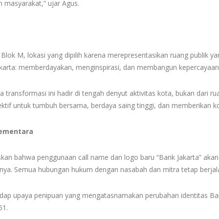
n masyarakat,” ujar Agus.
i Blok M, lokasi yang dipilih karena merepresentasikan ruang publik y
akarta: memberdayakan, menginspirasi, dan membangun kepercayaan 
ransformasi ini hadir di tengah denyut aktivitas kota, bukan dari rua
if untuk tumbuh bersama, berdaya saing tinggi, dan memberikan kon
Sementara
askan bahwa penggunaan call name dan logo baru “Bank Jakarta” akan
nya. Semua hubungan hukum dengan nasabah dan mitra tetap berjal
hadap upaya penipuan yang mengatasnamakan perubahan identitas Ba
51.