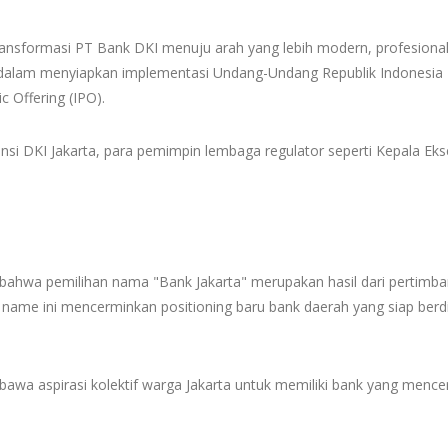
ansformasi PT Bank DKI menuju arah yang lebih modern, profesional, d
gis dalam menyiapkan implementasi Undang-Undang Republik Indonesi
c Offering (IPO).
ovinsi DKI Jakarta, para pemimpin lembaga regulator seperti Kepala E
a pemilihan nama "Bank Jakarta" merupakan hasil dari pertimbang
Call name ini mencerminkan positioning baru bank daerah yang siap be
awa aspirasi kolektif warga Jakarta untuk memiliki bank yang mencer