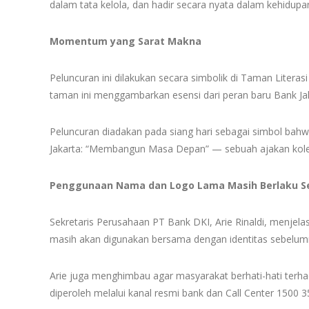
dalam tata kelola, dan hadir secara nyata dalam kehidupa
Momentum yang Sarat Makna
Peluncuran ini dilakukan secara simbolik di Taman Literas
taman ini menggambarkan esensi dari peran baru Bank J
Peluncuran diadakan pada siang hari sebagai simbol bahwa t
Jakarta: “Membangun Masa Depan” — sebuah ajakan kolekt
Penggunaan Nama dan Logo Lama Masih Berlaku 
Sekretaris Perusahaan PT Bank DKI, Arie Rinaldi, menjel
masih akan digunakan bersama dengan identitas sebelum
Arie juga menghimbau agar masyarakat berhati-hati ter
diperoleh melalui kanal resmi bank dan Call Center 1500 3