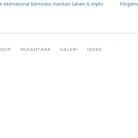
nasional Bermodus Investasi Saham & Kripto
Pengamat Ingatkan
IDUP
NUSANTARA
GALERI
INDEX