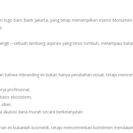
n logo baru Bank Jakarta, yang tetap menampilkan esensi Monumen
s.
langit—sebuah lambang aspirasi yang terus tumbuh, melampaui batas
n bahwa rebranding ini bukan hanya perubahan visual, tetapi menc
rja profesional,
rbasis ekosistem,
 siber,
rta akuisisi dana murah secara berkelanjutan.
an ini bukanlah kosmetik, tetapi mencerminkan komitmen mendalam u