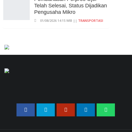
Telah Selesai, Status Dijadikan
Pengusaha Mikro
01/08/2026 14:15 WIB ||
TRANSPORTASI
Praperadilan Ketiga Roy Suryo
Ditolak, Gagal Dapat Ganti
Rugi Rp 206 Juta
06/08/2026 12:28 WIB ||
HUKUM
707 Guru Dan Siswa SMKN 6
Semarang Keracunan, BGN
Suspend SPPG Karangturi
02/08/2026 14:42 WIB ||
KESEHATAN
Peluncuran Buku Dan
Simposium Nasional Nusantara
Centre Hasilkan Maklumat
Merdeka Barat
04/08/2026 22:54 WIB ||
MAKRO/MIKRO
Eksepsinya Diterima Hakim,