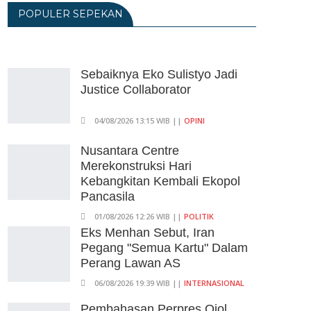
POPULER SEPEKAN
06/08/2026 14:23 WIB ||
DKI JAKARTA
Praperadilan Ketiga Roy Suryo
Ditolak, Gagal Dapat Ganti
Rugi Rp 206 Juta
Sebaiknya Eko Sulistyo Jadi
Justice Collaborator
06/08/2026 12:28 WIB ||
HUKUM
KPK Ungkap Pejabat
04/08/2026 13:15 WIB ||
OPINI
Kemenhut Terima Uang 12.500
Dollar Singapura Dari Bupati
Nusantara Centre
Kuansing
Merekonstruksi Hari
Kebangkitan Kembali Ekopol
05/08/2026 20:37 WIB ||
HUKUM
Pancasila
01/08/2026 12:26 WIB ||
POLITIK
Eks Menhan Sebut, Iran
Pegang "Semua Kartu" Dalam
Perang Lawan AS
06/08/2026 19:39 WIB ||
INTERNASIONAL
Pembahasan Perpres Ojol