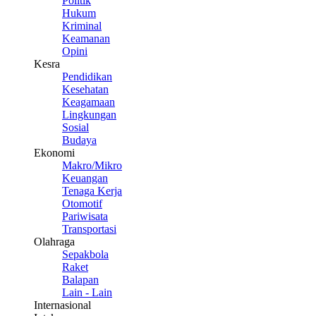
Politik
Hukum
Kriminal
Keamanan
Opini
Kesra
Pendidikan
Kesehatan
Keagamaan
Lingkungan
Sosial
Budaya
Ekonomi
Makro/Mikro
Keuangan
Tenaga Kerja
Otomotif
Pariwisata
Transportasi
Olahraga
Sepakbola
Raket
Balapan
Lain - Lain
Internasional