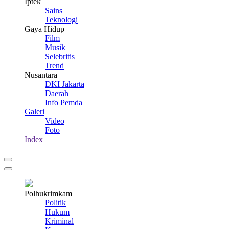
Iptek
Sains
Teknologi
Gaya Hidup
Film
Musik
Selebritis
Trend
Nusantara
DKI Jakarta
Daerah
Info Pemda
Galeri
Video
Foto
Index
Polhukrimkam
Politik
Hukum
Kriminal