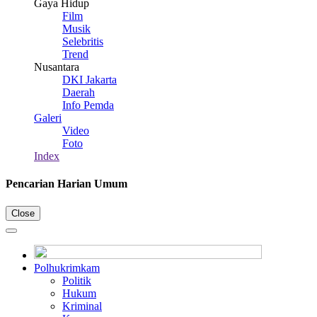
Gaya Hidup
Film
Musik
Selebritis
Trend
Nusantara
DKI Jakarta
Daerah
Info Pemda
Galeri
Video
Foto
Index
Pencarian Harian Umum
Close
Polhukrimkam
Politik
Hukum
Kriminal