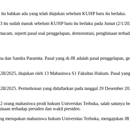
 itu bahkan ada yang telah diajukan sebelum KUHP baru itu berlaku.
 itu sudah masuk sebelum KUHP baru itu berlaku pada Jumat (2/1/20
am, seperti pasal soal penggelapan, demonstrasi, penghinaan terhada
n Sandra Paramita. Pasal yang di-JR adalah pasal penggelapan, gel
II/2025, diajukan oleh 13 Mahasiswa S1 Fakultas Hukum. Pasal yang 
III/2025. Permohonan yang didaftarkan pada tanggal 29 Desember 202
orang mahasiswa prodi hukum Universitas Terbuka, salah satunya berna
naan terhadap presiden dan wakil presiden.
yang merupakan mahasiswa hukum Universitas Terbuka, mengajukan JR