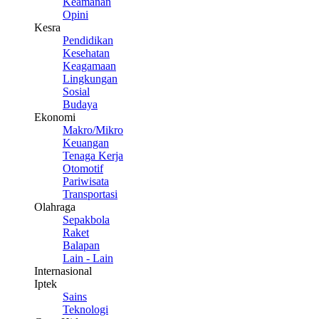
Keamanan
Opini
Kesra
Pendidikan
Kesehatan
Keagamaan
Lingkungan
Sosial
Budaya
Ekonomi
Makro/Mikro
Keuangan
Tenaga Kerja
Otomotif
Pariwisata
Transportasi
Olahraga
Sepakbola
Raket
Balapan
Lain - Lain
Internasional
Iptek
Sains
Teknologi