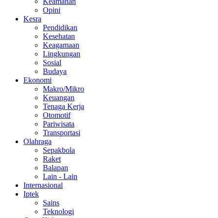
Keamanan
Opini
Kesra
Pendidikan
Kesehatan
Keagamaan
Lingkungan
Sosial
Budaya
Ekonomi
Makro/Mikro
Keuangan
Tenaga Kerja
Otomotif
Pariwisata
Transportasi
Olahraga
Sepakbola
Raket
Balapan
Lain - Lain
Internasional
Iptek
Sains
Teknologi