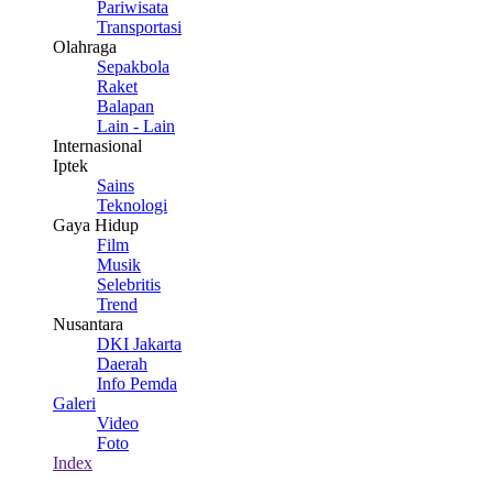
Pariwisata
Transportasi
Olahraga
Sepakbola
Raket
Balapan
Lain - Lain
Internasional
Iptek
Sains
Teknologi
Gaya Hidup
Film
Musik
Selebritis
Trend
Nusantara
DKI Jakarta
Daerah
Info Pemda
Galeri
Video
Foto
Index