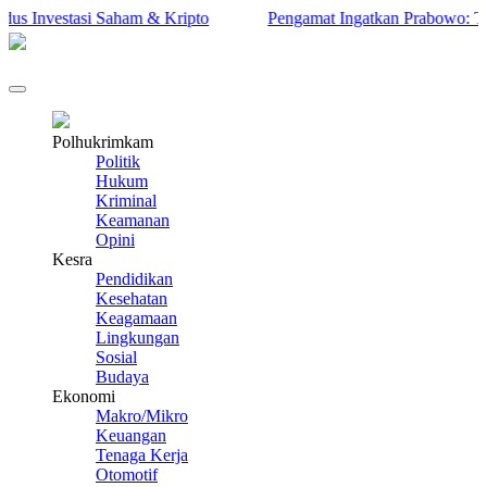
Investasi Saham & Kripto
Pengamat Ingatkan Prabowo: Terlalu 
Polhukrimkam
Politik
Hukum
Kriminal
Keamanan
Opini
Kesra
Pendidikan
Kesehatan
Keagamaan
Lingkungan
Sosial
Budaya
Ekonomi
Makro/Mikro
Keuangan
Tenaga Kerja
Otomotif