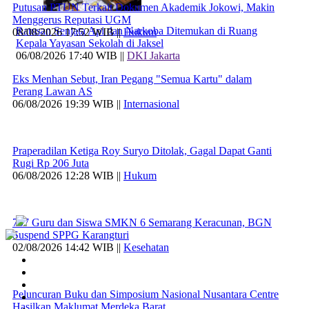
Putusan PTUN Terkait Dokumen Akademik Jokowi, Makin
Menggerus Reputasi UGM
Ratusan Senjata Api dan Narkoba Ditemukan di Ruang
08/08/2026 17:52 WIB ||
Hukum
Kepala Yayasan Sekolah di Jaksel
06/08/2026 17:40 WIB ||
DKI Jakarta
Eks Menhan Sebut, Iran Pegang "Semua Kartu" dalam
Perang Lawan AS
06/08/2026 19:39 WIB ||
Internasional
Praperadilan Ketiga Roy Suryo Ditolak, Gagal Dapat Ganti
Rugi Rp 206 Juta
06/08/2026 12:28 WIB ||
Hukum
707 Guru dan Siswa SMKN 6 Semarang Keracunan, BGN
Suspend SPPG Karangturi
02/08/2026 14:42 WIB ||
Kesehatan
Peluncuran Buku dan Simposium Nasional Nusantara Centre
Hasilkan Maklumat Merdeka Barat