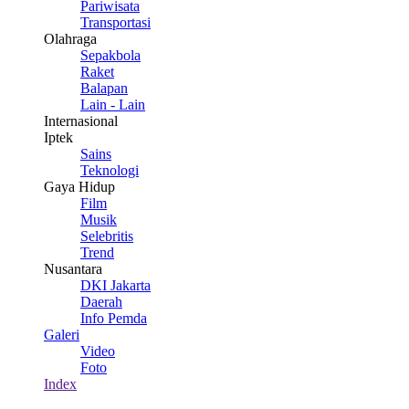
Pariwisata
Transportasi
Olahraga
Sepakbola
Raket
Balapan
Lain - Lain
Internasional
Iptek
Sains
Teknologi
Gaya Hidup
Film
Musik
Selebritis
Trend
Nusantara
DKI Jakarta
Daerah
Info Pemda
Galeri
Video
Foto
Index