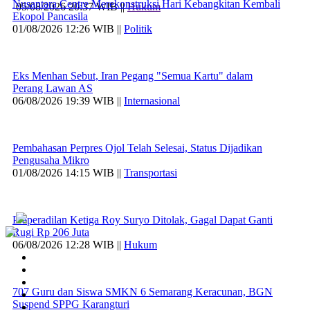
Nusantara Centre Merekonstruksi Hari Kebangkitan Kembali
05/08/2026 20:37 WIB ||
Hukum
Ekopol Pancasila
01/08/2026 12:26 WIB ||
Politik
Eks Menhan Sebut, Iran Pegang "Semua Kartu" dalam
Perang Lawan AS
06/08/2026 19:39 WIB ||
Internasional
Pembahasan Perpres Ojol Telah Selesai, Status Dijadikan
Pengusaha Mikro
01/08/2026 14:15 WIB ||
Transportasi
Praperadilan Ketiga Roy Suryo Ditolak, Gagal Dapat Ganti
Rugi Rp 206 Juta
06/08/2026 12:28 WIB ||
Hukum
707 Guru dan Siswa SMKN 6 Semarang Keracunan, BGN
Suspend SPPG Karangturi