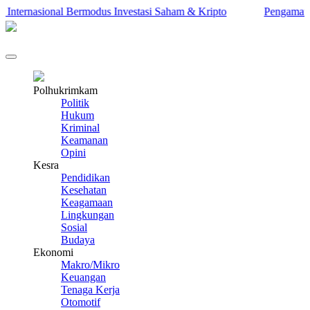
ernasional Bermodus Investasi Saham & Kripto
Pengamat Ingatk
Polhukrimkam
Politik
Hukum
Kriminal
Keamanan
Opini
Kesra
Pendidikan
Kesehatan
Keagamaan
Lingkungan
Sosial
Budaya
Ekonomi
Makro/Mikro
Keuangan
Tenaga Kerja
Otomotif