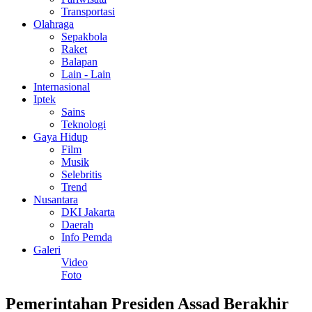
Transportasi
Olahraga
Sepakbola
Raket
Balapan
Lain - Lain
Internasional
Iptek
Sains
Teknologi
Gaya Hidup
Film
Musik
Selebritis
Trend
Nusantara
DKI Jakarta
Daerah
Info Pemda
Galeri
Video
Foto
Pemerintahan Presiden Assad Berakhir