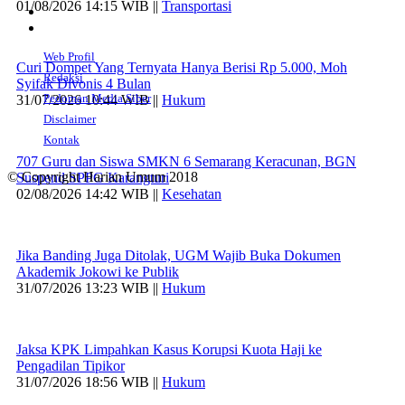
01/08/2026 14:15 WIB ||
Transportasi
Web Profil
Curi Dompet Yang Ternyata Hanya Berisi Rp 5.000, Moh
Redaksi
Syifak Divonis 4 Bulan
Pedoman Media Siber
31/07/2026 10:44 WIB ||
Hukum
Disclaimer
Kontak
707 Guru dan Siswa SMKN 6 Semarang Keracunan, BGN
© Copyright Harian Umum 2018
Suspend SPPG Karangturi
02/08/2026 14:42 WIB ||
Kesehatan
Jika Banding Juga Ditolak, UGM Wajib Buka Dokumen
Akademik Jokowi ke Publik
31/07/2026 13:23 WIB ||
Hukum
Jaksa KPK Limpahkan Kasus Korupsi Kuota Haji ke
Pengadilan Tipikor
31/07/2026 18:56 WIB ||
Hukum