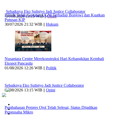
Sebaiknya Eko Sulistyo Jadi Justice Collaborator
PTUN Tolak Gugatan UGM Terhadap Bonjowi dan Kuatkan
04/08/2026 13:15 WIB ||
Opini
Putusan KIP
30/07/2026 21:32 WIB ||
Hukum
Nusantara Centre Merekonstruksi Hari Kebangkitan Kembali
Ekopol Pancasila
01/08/2026 12:26 WIB ||
Politik
Sebaiknya Eko Sulistyo Jadi Justice Collaborator
04/08/2026 13:15 WIB ||
Opini
Pembahasan Perpres Ojol Telah Selesai, Status Dijadikan
Pengusaha Mikro