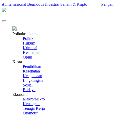
nternasional Bermodus Investasi Saham & Kripto
Pengamat Inga
Polhukrimkam
Politik
Hukum
Kriminal
Keamanan
Opini
Kesra
Pendidikan
Kesehatan
Keagamaan
Lingkungan
Sosial
Budaya
Ekonomi
Makro/Mikro
Keuangan
Tenaga Kerja
Otomotif