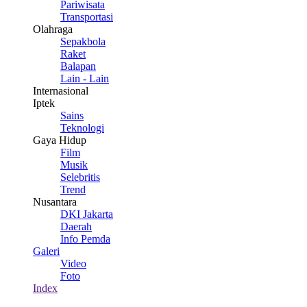
Pariwisata
Transportasi
Olahraga
Sepakbola
Raket
Balapan
Lain - Lain
Internasional
Iptek
Sains
Teknologi
Gaya Hidup
Film
Musik
Selebritis
Trend
Nusantara
DKI Jakarta
Daerah
Info Pemda
Galeri
Video
Foto
Index