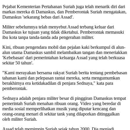
Pejabat Kementerian Pertahanan Suriah juga telah menarik diri dari
markas mereka di Damaskus, dan Pemberontak Suriah mengatakan,
Damaskus 'sekarang bebas dari Assad'.
Militer sebelumnya telah menyebut Assad terbang keluar dari
Damaskus ke tujuan yang tidak diketahui. Pemberontak memasuki
ibu kota tanpa tanda-tanda ada pengerahan militer.
Kini, ribuan pengendara mobil dan pejalan kaki berkumpul di alun-
alun utama Damaskus sambil melambaikan tangan dan meneriakkan
'Kebebasan' dari pemerintahan keluarga Assad yang telah berkuasa
sekitar 50 tahun'.
"Kami merayakan bersama rakyat Suriah berita tentang pembebasan
tahanan kami dan pelepasan rantai mereka, serta mengumumkan
berakhirnya era ketidakadilan di penjara Sednaya," kata para
pemberontak.
Sednaya adalah penjara militer besar di pinggiran Damaskus tempat
pemerintah Suriah menahan ribuan orang. Video yang beredar di
media sosial memperlihatkan musik yang diputar kencang dan
orang-orang menari di sekitar tank yang dilaporkan ditinggalkan
oleh militer Suriah.
Assad telah memimpin Suriah sejak tahun 2000. Dia menjadi