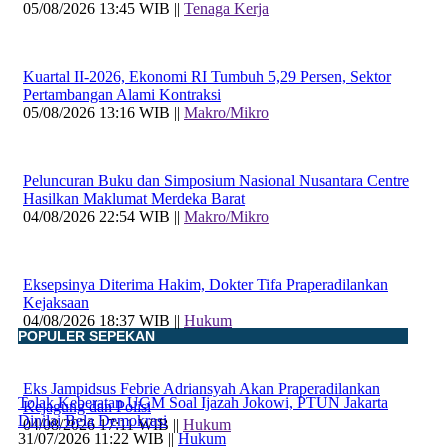
05/08/2026 13:45 WIB ||
Tenaga Kerja
Kuartal II-2026, Ekonomi RI Tumbuh 5,29 Persen, Sektor
Pertambangan Alami Kontraksi
05/08/2026 13:16 WIB ||
Makro/Mikro
Peluncuran Buku dan Simposium Nasional Nusantara Centre
Hasilkan Maklumat Merdeka Barat
04/08/2026 22:54 WIB ||
Makro/Mikro
Eksepsinya Diterima Hakim, Dokter Tifa Praperadilankan
Kejaksaan
04/08/2026 18:37 WIB ||
Hukum
POPULER SEPEKAN
Eks Jampidsus Febrie Adriansyah Akan Praperadilankan
Tolak Keberatan UGM Soal Ijazah Jokowi, PTUN Jakarta
Kejagung dan Polisi
Dinilai Bela Demokrasi
04/08/2026 17:11 WIB ||
Hukum
31/07/2026 11:22 WIB ||
Hukum