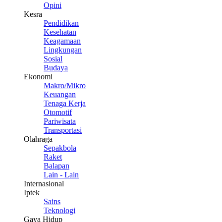
Opini
Kesra
Pendidikan
Kesehatan
Keagamaan
Lingkungan
Sosial
Budaya
Ekonomi
Makro/Mikro
Keuangan
Tenaga Kerja
Otomotif
Pariwisata
Transportasi
Olahraga
Sepakbola
Raket
Balapan
Lain - Lain
Internasional
Iptek
Sains
Teknologi
Gaya Hidup