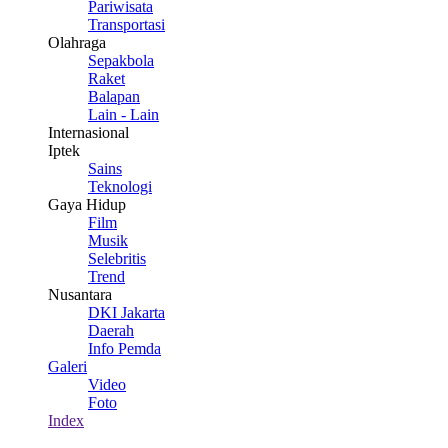
Pariwisata
Transportasi
Olahraga
Sepakbola
Raket
Balapan
Lain - Lain
Internasional
Iptek
Sains
Teknologi
Gaya Hidup
Film
Musik
Selebritis
Trend
Nusantara
DKI Jakarta
Daerah
Info Pemda
Galeri
Video
Foto
Index