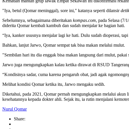
Kematian mantan grup lawak Empat Sekawan ini dikonfirmasi rekann
"Iya, betul (Qomar meninggal), sore ini," katanya seperti dilansir
deti
Sebelumnya, sebagaimana diberitakan
kompas.com
, pada Selasa (7
diderita Qomar kembali kambuh dan sudah menjalar ke bagian hati.
“Iya, kanker ususnya menjalar lagi ke hati. Dulu sudah dioperasi, tap
Bahkan, lanjut Jarwo, Qomar sempat tak bisa makan melalui mulut.
"Sembilan hari itu dia enggak bisa makan langsung dari mulut, pakai 
Jarwo juga mengungkapkan kalau ketika dirawat di RSUD Tangerang,
“Kondisinya sadar, cuma karena pengaruh obat, jadi agak ngomongnya
Melihat kondisi Qomar ketika itu, Jarwo mengaku sedih.
Diketahui, pada 2021, Qomar pernah mengungkapkan melalui akun Ins
kesehatannya kepada dokter ahli. Sejak itu, ia rutin menjalani kemot
Nurul Qomar
Share: