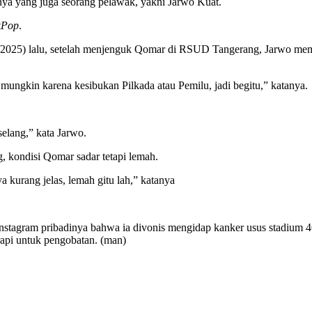
ya yang juga seorang pelawak, yakni Jarwo Kuat.
kPop
.
/1/2025) lalu, setelah menjenguk Qomar di RSUD Tangerang, Jarwo me
i mungkin karena kesibukan Pilkada atau Pemilu, jadi begitu,” katanya.
selang,” kata Jarwo.
 kondisi Qomar sadar tetapi lemah.
 kurang jelas, lemah gitu lah,” katanya
tagram pribadinya bahwa ia divonis mengidap kanker usus stadium 4C
erapi untuk pengobatan. (man)