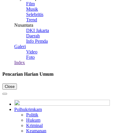
Film
Musik
Selebritis
Trend
Nusantara
DKI Jakarta
Daerah
Info Pemda
Galeri
Video
Foto
Index
Pencarian Harian Umum
Close
Polhukrimkam
Politik
Hukum
Kriminal
Keamanan