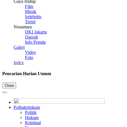
Gaya Hidup
Film
Musik
Selebritis
Trend
Nusantara
DKI Jakarta
Daerah
Info Pemda
Galeri
Video
Foto
Index
Pencarian Harian Umum
Close
Polhukrimkam
Politik
Hukum
Kriminal