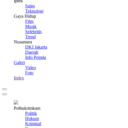
Iptek
Sains
Teknologi
Gaya Hidup
Film
Musik
Selebritis
Trend
Nusantara
DKI Jakarta
Daerah
Info Pemda
Galeri
Video
Foto
Index
Polhukrimkam
Politik
Hukum
Kriminal