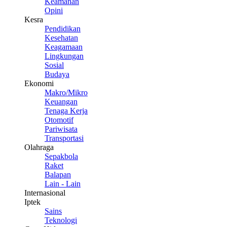
Keamanan
Opini
Kesra
Pendidikan
Kesehatan
Keagamaan
Lingkungan
Sosial
Budaya
Ekonomi
Makro/Mikro
Keuangan
Tenaga Kerja
Otomotif
Pariwisata
Transportasi
Olahraga
Sepakbola
Raket
Balapan
Lain - Lain
Internasional
Iptek
Sains
Teknologi