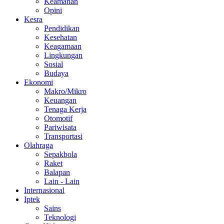
Keamanan
Opini
Kesra
Pendidikan
Kesehatan
Keagamaan
Lingkungan
Sosial
Budaya
Ekonomi
Makro/Mikro
Keuangan
Tenaga Kerja
Otomotif
Pariwisata
Transportasi
Olahraga
Sepakbola
Raket
Balapan
Lain - Lain
Internasional
Iptek
Sains
Teknologi