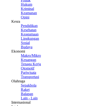
Politik
Hukum
Kriminal
Keamanan
Opini
Kesra
Pendidikan
Kesehatan
Keagamaan
Lingkungan
Sosial
Budaya
Ekonomi
Makro/Mikro
Keuangan
Tenaga Kerja
Otomotif
Pariwisata
Transportasi
Olahraga
Sepakbola
Raket
Balapan
Lain - Lain
Internasional