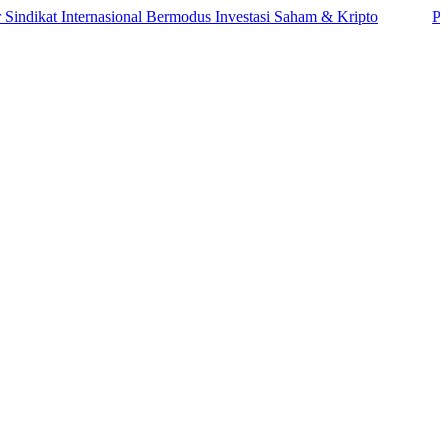
t Internasional Bermodus Investasi Saham & Kripto
Pengamat I