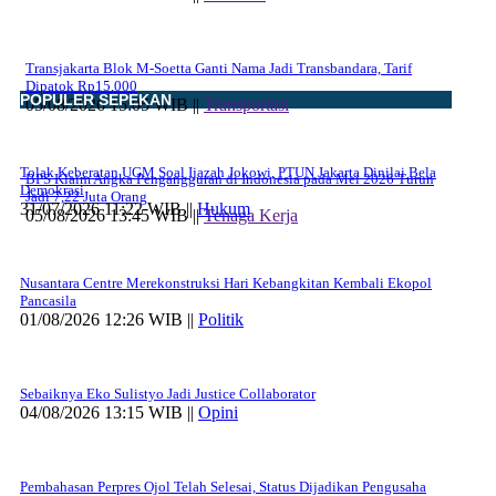
Transjakarta Blok M-Soetta Ganti Nama Jadi Transbandara, Tarif
Dipatok Rp15.000
POPULER SEPEKAN
05/08/2026 15:05 WIB ||
Transportasi
Tolak Keberatan UGM Soal Ijazah Jokowi, PTUN Jakarta Dinilai Bela
BPS Klaim Angka Pengangguran di Indonesia pada Mei 2026 Turun
Demokrasi
Jadi 7,22 Juta Orang
31/07/2026 11:22 WIB ||
Hukum
05/08/2026 13:45 WIB ||
Tenaga Kerja
Nusantara Centre Merekonstruksi Hari Kebangkitan Kembali Ekopol
Pancasila
01/08/2026 12:26 WIB ||
Politik
Sebaiknya Eko Sulistyo Jadi Justice Collaborator
04/08/2026 13:15 WIB ||
Opini
Pembahasan Perpres Ojol Telah Selesai, Status Dijadikan Pengusaha