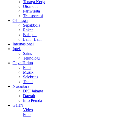
Tenaga Kerja
Otomotif
Pariwisata
Transportasi
Olahraga
Sepakbola
Raket
Balapan
Lain - Lain
Internasional
Iptek
Sains
Teknologi
Gaya Hidup
Film
Musik
Selebritis
Trend
Nusantara
DKI Jakarta
Daerah
Info Pemda
Galeri
Video
Foto