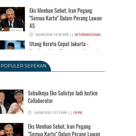
Eks Menhan Sebut, Iran Pegang
"Semua Kartu" Dalam Perang Lawan
AS
06/08/2026 19:39 WIB ||
INTERNASIONAL
Utang Kereta Cepat Jakarta -
Bandung Akan Ditanggung Kemenkeu
06/08/2026 19:02 WIB ||
KEUANGAN
POPULER SEPEKAN
Ratusan Senjata Api Dan Narkoba
Ditemukan Di Ruang Kepala Yayasan
Sekolah Di Jaksel
Sebaiknya Eko Sulistyo Jadi Justice
Collaborator
06/08/2026 17:40 WIB ||
DKI JAKARTA
Ditunda, Pajak Untuk Pedagang
04/08/2026 13:15 WIB ||
OPINI
Online Baru Diterapkan 1 November
2026
Eks Menhan Sebut, Iran Pegang
"Semua Kartu" Dalam Perang Lawan
06/08/2026 14:23 WIB ||
DKI JAKARTA