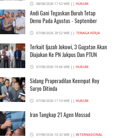
08/08/2026 17:52 WIB ||
HUKUM
Andi Gani Tegaskan Buruh Tetap
Demo Pada Agustus - September
07/08/2026 20:52 WIB ||
TENAGA KERJA
Terkait Ijazah Jokowi, 3 Gugatan Akan
Diajukan Ke PN Jakpus Dan PTUN
07/08/2026 19:06 WIB ||
HUKUM
Sidang Praperadilan Keempat Roy
Suryo Ditinda
07/08/2026 17:10 WIB ||
HUKUM
Iran Tangkap 21 Agen Mossad
07/08/2026 10:32 WIB ||
INTERNASIONAL