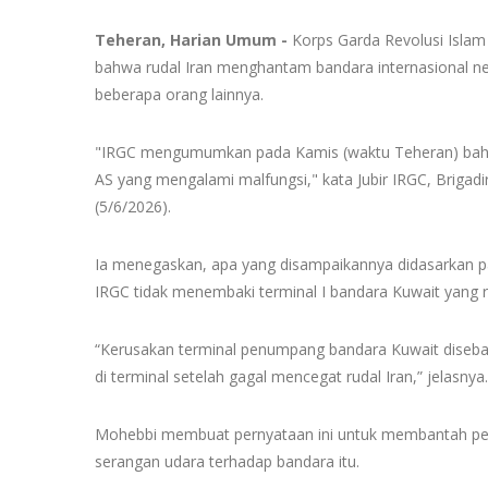
Teheran, Harian Umum -
Korps Garda Revolusi Islam
bahwa rudal Iran menghantam bandara internasional n
beberapa orang lainnya.
"IRGC mengumumkan pada Kamis (waktu Teheran) bahwa 
AS yang mengalami malfungsi," kata Jubir IRGC, Brigadi
(5/6/2026).
Ia menegaskan, apa yang disampaikannya didasarkan p
IRGC tidak menembaki terminal I bandara Kuwait yang r
“Kerusakan terminal penumpang bandara Kuwait disebab
di terminal setelah gagal mencegat rudal Iran,” jelasnya.
Mohebbi membuat pernyataan ini untuk membantah per
serangan udara terhadap bandara itu.