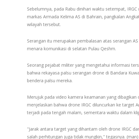
Sebelumnya, pada Rabu dinihari waktu setempat, IRG
markas Armada Kelima AS di Bahrain, pangkalan Angkata
wilayah tersebut.
Serangan itu merupakan pembalasan atas serangan AS 
menara komunikasi di selatan Pulau Qeshm.
Seorang pejabat militer yang mengetahui informasi te
bahwa rekayasa palsu serangan drone di Bandara Kuwa
bendera palsu mereka.
Merujuk pada video kamera keamanan yang dibagikan ole
menjelaskan bahwa drone IRGC diluncurkan ke target A
terjadi pada tengah malam, sementara waktu dalam klip 
"Jarak antara target yang dihantam oleh drone IRGC dan
salah perhitungan juga tidak mungkin," tegasnya. (man)