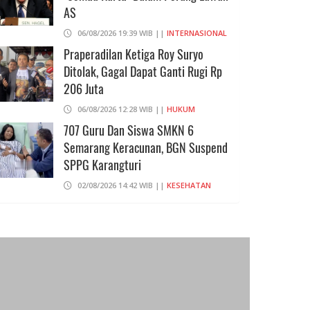
AS
06/08/2026 19:39 WIB ||
INTERNASIONAL
Praperadilan Ketiga Roy Suryo
INTERNASIONAL
DKI JAKARTA
Ditolak, Gagal Dapat Ganti Rugi Rp
206 Juta
RGC Tembak Jatuh Drone MQ-1
IRGC Rudal Pangkalan Udara
06/08/2026 12:28 WIB ||
HUKUM
ilik AS
Kuwait, Balasan Atas Seran
707 Guru Dan Siswa SMKN 6
Bandar Abbas
31/05/2026 14:54
Semarang Keracunan, BGN Suspend
28/05/2026 17:51
SPPG Karangturi
02/08/2026 14:42 WIB ||
KESEHATAN
Peluncuran Buku Dan Simposium
Nasional Nusantara Centre Hasilkan
Maklumat Merdeka Barat
04/08/2026 22:54 WIB ||
MAKRO/MIKRO
Eksepsinya Diterima Hakim, Dokter
Tifa Praperadilankan Kejaksaan