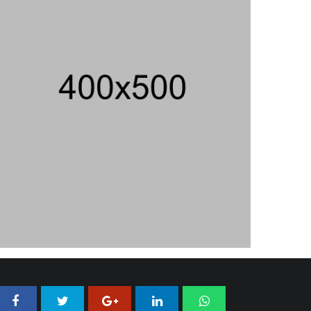
04/08/2026 18:37 WIB ||
HUKUM
Jenderal Dudung Pimpin Peluncuran
Buku Dan Diskusi UU Perekonomian
Nasional
03/08/2026 18:31 WIB ||
PENDIDIKAN
Geger! Nama Prabowo Diduga Dicatut
Dalam Makalah MBG Untuk Dapat
Nobel Perdamaian
05/08/2026 17:25 WIB ||
KRIMINAL
Analis: Pembalasan Iran Jika
Infrastruktur Energinya Diserang Bisa
Guncang Ekonomi Global
01/08/2026 22:09 WIB ||
DKI JAKARTA
Untung KAI Turun Tajam, Terbebani
Kereta Cepat Jakarta-Bandung