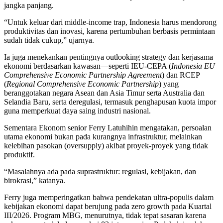
jangka panjang.
“Untuk keluar dari middle-income trap, Indonesia harus mendorong
produktivitas dan inovasi, karena pertumbuhan berbasis permintaan
sudah tidak cukup,” ujarnya.
Ia juga menekankan pentingnya outlooking strategy dan kerjasama
ekonomi berdasarkan kawasan—seperti IEU-CEPA (
Indonesia EU
Comprehensive Economic Partnership Agreement
) dan RCEP
(
Regional Comprehensive Economic Partnership
) yang
beranggotakan negara Asean dan Asia Timur serta Australia dan
Selandia Baru, serta deregulasi, termasuk penghapusan kuota impor
guna memperkuat daya saing industri nasional.
Sementara Ekonom senior Ferry Latuhihin mengatakan, persoalan
utama ekonomi bukan pada kurangnya infrastruktur, melainkan
kelebihan pasokan (oversupply) akibat proyek-proyek yang tidak
produktif.
“Masalahnya ada pada suprastruktur: regulasi, kebijakan, dan
birokrasi,” katanya.
Ferry juga memperingatkan bahwa pendekatan ultra-populis dalam
kebijakan ekonomi dapat berujung pada zero growth pada Kuartal
III/2026. Program MBG, menurutnya, tidak tepat sasaran karena