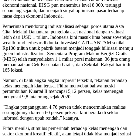
ekonomi nasional. IHSG pun menembus level 8.000, tertinggi
sepanjang sejarah, dan menjadi sinyal optimisme pasar terhadap
masa depan ekonomi Indonesia.
Pemerintah mendorong industrialisasi sebagai poros utama Asta
Cita. Melalui Danantara, pengelola aset nasional dengan valuasi
lebih dari USD 1 triliun, Indonesia kini masuk lima besar sovereign
wealth fund terbesar di dunia. Investasi CATL–ANTAM senilai
Rp100 triliun untuk pabrik baterai menjadi tonggak hilirisasi menuju
green industrialization. Sementara Program Makan Bergizi Gratis
(MBG) telah menyediakan 1,1 miliar porsi makanan, 36 juta orang
memanfaatkan Cek Kesehatan Gratis, dan Sekolah Rakyat hadir di
165 lokasi.
Namun, di balik angka-angka impresif tersebut, tekanan terhadap
kelas menengah kian terasa. Fithra menyebut bahwa meski
pertumbuhan Kuartal II mencapai 5,12 persen, kelas menengah
menyusut 9,8 juta orang sejak 2020.
“Tingkat pengangguran 4,76 persen tidak mencerminkan realitas
sesungguhnya karena 60 persen pekerja kini berada di sektor
informal dengan upah rendah,” katanya.
Fithra menilai, stimulus pemerintah terhadap kelas menengah dan
sektor ekonomi kreatif, efektif, akan tetapi tidak bisa menjadi solusi