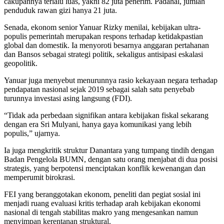
cakupannya terlalu luas, yakni 82 juta penerim. Padahal, jumlah
penduduk rawan gizi hanya 21 juta.
Senada, ekonom senior Yanuar Rizky menilai, kebijakan ultra-
populis pemerintah merupakan respons terhadap ketidakpastian
global dan domestik. Ia menyoroti besarnya anggaran pertahanan
dan Bansos sebagai strategi politik, sekaligus antisipasi eskalasi
geopolitik.
Yanuar juga menyebut menurunnya rasio kekayaan negara terhadap
pendapatan nasional sejak 2019 sebagai salah satu penyebab
turunnya investasi asing langsung (FDI).
“Tidak ada perbedaan signifikan antara kebijakan fiskal sekarang
dengan era Sri Mulyani, hanya gaya komunikasi yang lebih
populis,” ujarnya.
Ia juga mengkritik struktur Danantara yang tumpang tindih dengan
Badan Pengelola BUMN, dengan satu orang menjabat di dua posisi
strategis, yang berpotensi menciptakan konflik kewenangan dan
memperumit birokrasi.
FEI yang beranggotakan ekonom, peneliti dan pegiat sosial ini
menjadi ruang evaluasi kritis terhadap arah kebijakan ekonomi
nasional di tengah stabilitas makro yang mengesankan namun
menyimpan kerentanan struktural.