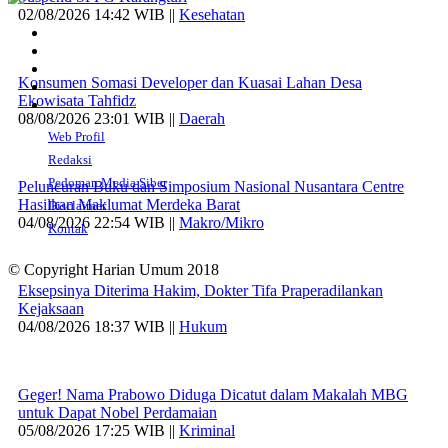
02/08/2026 14:42 WIB ||
Kesehatan
Konsumen Somasi Developer dan Kuasai Lahan Desa
Ekowisata Tahfidz
08/08/2026 23:01 WIB ||
Daerah
Web Profil
Redaksi
Pedoman Media Siber
Peluncuran Buku dan Simposium Nasional Nusantara Centre
Hasilkan Maklumat Merdeka Barat
Disclaimer
04/08/2026 22:54 WIB ||
Makro/Mikro
Kontak
© Copyright Harian Umum 2018
Eksepsinya Diterima Hakim, Dokter Tifa Praperadilankan
Kejaksaan
04/08/2026 18:37 WIB ||
Hukum
Geger! Nama Prabowo Diduga Dicatut dalam Makalah MBG
untuk Dapat Nobel Perdamaian
05/08/2026 17:25 WIB ||
Kriminal