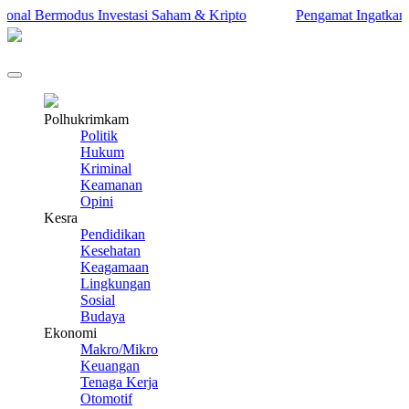
l Bermodus Investasi Saham & Kripto
Pengamat Ingatkan Prabow
Polhukrimkam
Politik
Hukum
Kriminal
Keamanan
Opini
Kesra
Pendidikan
Kesehatan
Keagamaan
Lingkungan
Sosial
Budaya
Ekonomi
Makro/Mikro
Keuangan
Tenaga Kerja
Otomotif