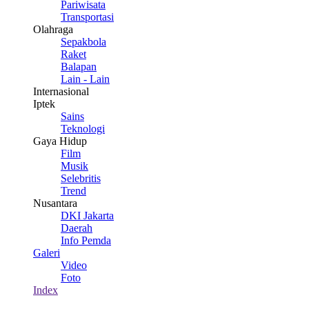
Pariwisata
Transportasi
Olahraga
Sepakbola
Raket
Balapan
Lain - Lain
Internasional
Iptek
Sains
Teknologi
Gaya Hidup
Film
Musik
Selebritis
Trend
Nusantara
DKI Jakarta
Daerah
Info Pemda
Galeri
Video
Foto
Index