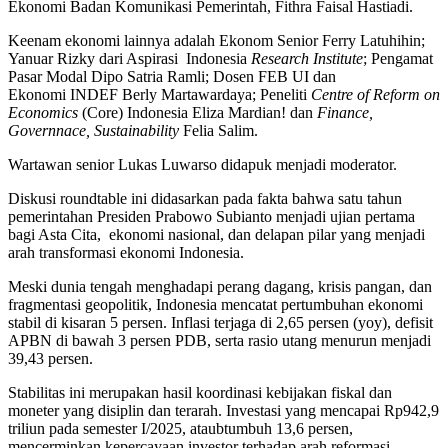
Ekonomi Badan Komunikasi Pemerintah, Fithra Faisal Hastiadi.
Keenam ekonomi lainnya adalah Ekonom Senior Ferry Latuhihin;
Yanuar Rizky dari Aspirasi Indonesia
Research Institute
; Pengamat
Pasar Modal Dipo Satria Ramli; Dosen FEB UI dan
Ekonomi INDEF Berly Martawardaya; Peneliti
Centre of Reform on
Economics
(Core) Indonesia Eliza Mardian! dan
Finance,
Governnace, Sustainability
Felia Salim.
Wartawan senior Lukas Luwarso didapuk menjadi moderator.
Diskusi roundtable ini didasarkan pada fakta bahwa satu tahun
pemerintahan Presiden Prabowo Subianto menjadi ujian pertama
bagi Asta Cita, ekonomi nasional, dan delapan pilar yang menjadi
arah transformasi ekonomi Indonesia.
Meski dunia tengah menghadapi perang dagang, krisis pangan, dan
fragmentasi geopolitik, Indonesia mencatat pertumbuhan ekonomi
stabil di kisaran 5 persen. Inflasi terjaga di 2,65 persen (yoy), defisit
APBN di bawah 3 persen PDB, serta rasio utang menurun menjadi
39,43 persen.
Stabilitas ini merupakan hasil koordinasi kebijakan fiskal dan
moneter yang disiplin dan terarah. Investasi yang mencapai Rp942,9
triliun pada semester I/2025, ataubtumbuh 13,6 persen,
mencerminkan kepercayaan investor terhadap arah reformasi