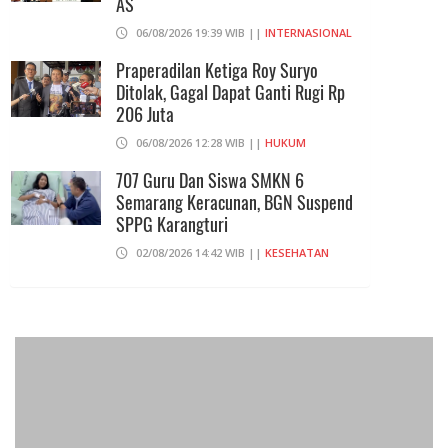
AS
06/08/2026 19:39 WIB ||
INTERNASIONAL
Praperadilan Ketiga Roy Suryo
Ditolak, Gagal Dapat Ganti Rugi Rp
206 Juta
06/08/2026 12:28 WIB ||
HUKUM
707 Guru Dan Siswa SMKN 6
Semarang Keracunan, BGN Suspend
SPPG Karangturi
02/08/2026 14:42 WIB ||
KESEHATAN
Peluncuran Buku Dan Simposium
Nasional Nusantara Centre Hasilkan
Maklumat Merdeka Barat
04/08/2026 22:54 WIB ||
MAKRO/MIKRO
Eksepsinya Diterima Hakim, Dokter
Tifa Praperadilankan Kejaksaan