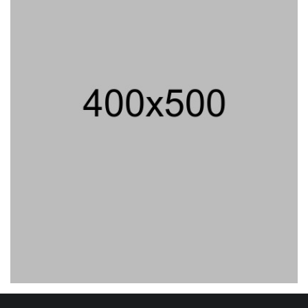
04/08/2026 18:37 WIB ||
HUKUM
Jenderal Dudung Pimpin Peluncuran
Buku Dan Diskusi UU Perekonomian
Nasional
03/08/2026 18:31 WIB ||
PENDIDIKAN
Geger! Nama Prabowo Diduga Dicatut
Dalam Makalah MBG Untuk Dapat
Nobel Perdamaian
05/08/2026 17:25 WIB ||
KRIMINAL
Analis: Pembalasan Iran Jika
Infrastruktur Energinya Diserang Bisa
Guncang Ekonomi Global
01/08/2026 22:09 WIB ||
DKI JAKARTA
Untung KAI Turun Tajam, Terbebani
Kereta Cepat Jakarta-Bandung