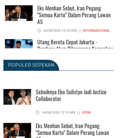
Eks Menhan Sebut, Iran Pegang
"Semua Kartu" Dalam Perang Lawan
AS
06/08/2026 19:39 WIB ||
INTERNASIONAL
Utang Kereta Cepat Jakarta -
Bandung Akan Ditanggung Kemenkeu
06/08/2026 19:02 WIB ||
KEUANGAN
POPULER SEPEKAN
Ratusan Senjata Api Dan Narkoba
Ditemukan Di Ruang Kepala Yayasan
Sekolah Di Jaksel
Sebaiknya Eko Sulistyo Jadi Justice
Collaborator
06/08/2026 17:40 WIB ||
DKI JAKARTA
Ditunda, Pajak Untuk Pedagang
04/08/2026 13:15 WIB ||
OPINI
Online Baru Diterapkan 1 November
2026
Eks Menhan Sebut, Iran Pegang
"Semua Kartu" Dalam Perang Lawan
06/08/2026 14:23 WIB ||
DKI JAKARTA