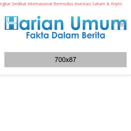
r Sindikat Internasional Bermodus Investasi Saham & Kripto
P