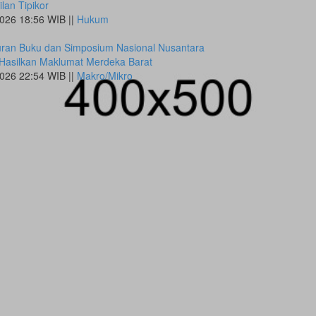
lan Tipikor
026 18:56 WIB ||
Hukum
uran Buku dan Simposium Nasional Nusantara
Hasilkan Maklumat Merdeka Barat
026 22:54 WIB ||
Makro/Mikro