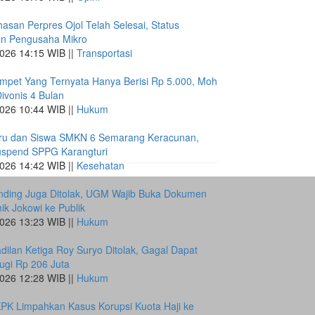
san Perpres Ojol Telah Selesai, Status
an Pengusaha Mikro
026 14:15 WIB ||
Transportasi
mpet Yang Ternyata Hanya Berisi Rp 5.000, Moh
Divonis 4 Bulan
026 10:44 WIB ||
Hukum
ru dan Siswa SMKN 6 Semarang Keracunan,
spend SPPG Karangturi
026 14:42 WIB ||
Kesehatan
nding Juga Ditolak, UGM Wajib Buka Dokumen
k Jokowi ke Publik
026 13:23 WIB ||
Hukum
dilan Ketiga Roy Suryo Ditolak, Gagal Dapat
ugi Rp 206 Juta
026 12:28 WIB ||
Hukum
PK Limpahkan Kasus Korupsi Kuota Haji ke