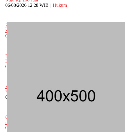
06/08/2026 12:28 WIB ||
Hukum
707 Guru dan Siswa SMKN 6 Semarang Keracunan, BGN
Suspend SPPG Karangturi
02/08/2026 14:42 WIB ||
Kesehatan
Peluncuran Buku dan Simposium Nasional Nusantara Centre
Hasilkan Maklumat Merdeka Barat
04/08/2026 22:54 WIB ||
Makro/Mikro
Eksepsinya Diterima Hakim, Dokter Tifa Praperadilankan
Kejaksaan
04/08/2026 18:37 WIB ||
Hukum
Geger! Nama Prabowo Diduga Dicatut dalam Makalah MBG
untuk Dapat Nobel Perdamaian
05/08/2026 17:25 WIB ||
Kriminal