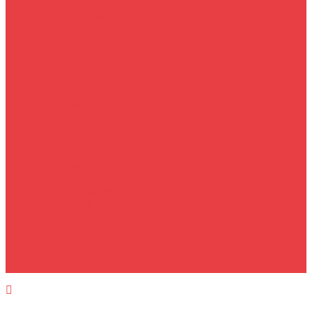
Olahraga
Sepakbola
Raket
Balapan
Lain - Lain
Internasional
Iptek
Sains
Teknologi
Gaya Hidup
Film
Musik
Selebritis
Trend
Nusantara
DKI Jakarta
Daerah
Info Pemda
Galeri
Video
Foto
Index