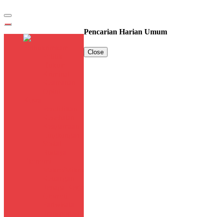
Pencarian Harian Umum
Polhukrimkam
Close
Politik
Hukum
Kriminal
Keamanan
Opini
Kesra
Pendidikan
Kesehatan
Keagamaan
Lingkungan
Sosial
Budaya
Ekonomi
Makro/Mikro
Keuangan
Tenaga Kerja
Otomotif
Pariwisata
Transportasi