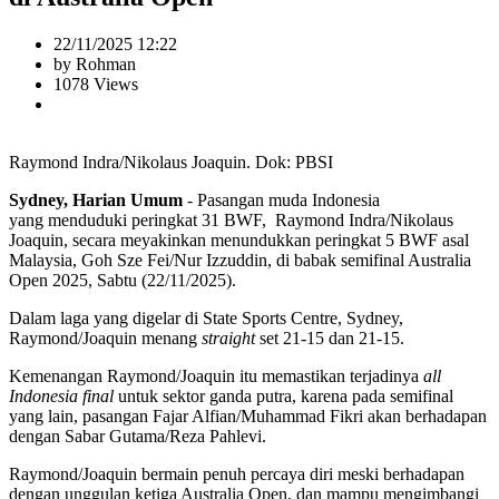
22/11/2025 12:22
by Rohman
1078 Views
Raymond Indra/Nikolaus Joaquin. Dok: PBSI
Sydney, Harian Umum
- Pasangan muda Indonesia
yang menduduki peringkat 31 BWF, Raymond Indra/Nikolaus
Joaquin, secara meyakinkan menundukkan peringkat 5 BWF asal
Malaysia, Goh Sze Fei/Nur Izzuddin, di babak semifinal Australia
Open 2025, Sabtu (22/11/2025).
Dalam laga yang digelar di State Sports Centre, Sydney,
Raymond/Joaquin menang
straight
set 21-15 dan 21-15.
Kemenangan Raymond/Joaquin itu memastikan terjadinya
all
Indonesia final
untuk sektor ganda putra, karena pada semifinal
yang lain, pasangan Fajar Alfian/Muhammad Fikri akan berhadapan
dengan Sabar Gutama/Reza Pahlevi.
Raymond/Joaquin bermain penuh percaya diri meski berhadapan
dengan unggulan ketiga Australia Open, dan mampu mengimbangi