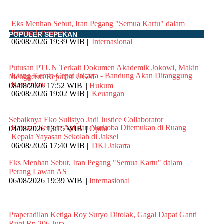
Eks Menhan Sebut, Iran Pegang "Semua Kartu" dalam
Perang Lawan AS
POPULER SEPEKAN
06/08/2026 19:39 WIB ||
Internasional
Putusan PTUN Terkait Dokumen Akademik Jokowi, Makin
Utang Kereta Cepat Jakarta - Bandung Akan Ditanggung
Menggerus Reputasi UGM
Kemenkeu
08/08/2026 17:52 WIB ||
Hukum
06/08/2026 19:02 WIB ||
Keuangan
Sebaiknya Eko Sulistyo Jadi Justice Collaborator
Ratusan Senjata Api dan Narkoba Ditemukan di Ruang
04/08/2026 13:15 WIB ||
Opini
Kepala Yayasan Sekolah di Jaksel
06/08/2026 17:40 WIB ||
DKI Jakarta
Eks Menhan Sebut, Iran Pegang "Semua Kartu" dalam
Perang Lawan AS
06/08/2026 19:39 WIB ||
Internasional
Praperadilan Ketiga Roy Suryo Ditolak, Gagal Dapat Ganti
Rugi Rp 206 Juta