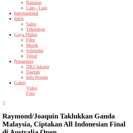
Balapan
Lain - Lain
Internasional
Iptek
Sains
Teknologi
Gaya Hidup
Film
Musik
Selebritis
Trend
Nusantara
DKI Jakarta
Daerah
Info Pemda
Galeri
Video
Foto
Raymond/Joaquin Taklukkan Ganda
Malaysia, Ciptakan All Indonesian Final
di Australia Open