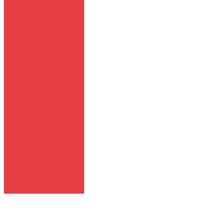
Olahraga
Sepakbola
Raket
Balapan
Lain - Lain
Internasional
Iptek
Sains
Teknologi
Gaya Hidup
Film
Musik
Selebritis
Trend
Nusantara
DKI Jakarta
Daerah
Info Pemda
Galeri
Video
Foto
Index