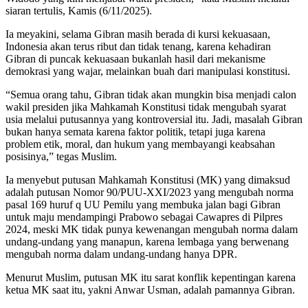
siaran tertulis, Kamis (6/11/2025).
Ia meyakini, selama Gibran masih berada di kursi kekuasaan,
Indonesia akan terus ribut dan tidak tenang, karena kehadiran
Gibran di puncak kekuasaan bukanlah hasil dari mekanisme
demokrasi yang wajar, melainkan buah dari manipulasi konstitusi.
“Semua orang tahu, Gibran tidak akan mungkin bisa menjadi calon
wakil presiden jika Mahkamah Konstitusi tidak mengubah syarat
usia melalui putusannya yang kontroversial itu. Jadi, masalah Gibran
bukan hanya semata karena faktor politik, tetapi juga karena
problem etik, moral, dan hukum yang membayangi keabsahan
posisinya,” tegas Muslim.
Ia menyebut putusan Mahkamah Konstitusi (MK) yang dimaksud
adalah putusan Nomor 90/PUU-XXI/2023 yang mengubah norma
pasal 169 huruf q UU Pemilu yang membuka jalan bagi Gibran
untuk maju mendampingi Prabowo sebagai Cawapres di Pilpres
2024, meski MK tidak punya kewenangan mengubah norma dalam
undang-undang yang manapun, karena lembaga yang berwenang
mengubah norma dalam undang-undang hanya DPR.
Menurut Muslim, putusan MK itu sarat konflik kepentingan karena
ketua MK saat itu, yakni Anwar Usman, adalah pamannya Gibran.