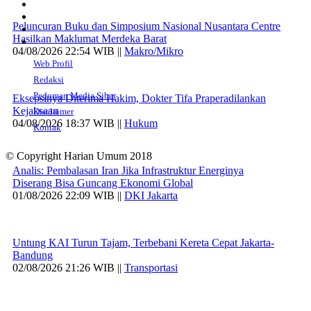
Peluncuran Buku dan Simposium Nasional Nusantara Centre
Hasilkan Maklumat Merdeka Barat
04/08/2026 22:54 WIB ||
Makro/Mikro
Web Profil
Redaksi
Pedoman Media Siber
Eksepsinya Diterima Hakim, Dokter Tifa Praperadilankan
Kejaksaan
Disclaimer
04/08/2026 18:37 WIB ||
Hukum
Kontak
© Copyright Harian Umum 2018
Analis: Pembalasan Iran Jika Infrastruktur Energinya
Diserang Bisa Guncang Ekonomi Global
01/08/2026 22:09 WIB ||
DKI Jakarta
Untung KAI Turun Tajam, Terbebani Kereta Cepat Jakarta-
Bandung
02/08/2026 21:26 WIB ||
Transportasi