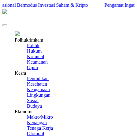
ional Bermodus Investasi Saham & Kripto
Pengamat Ingatkan Pr
Polhukrimkam
Politik
Hukum
Kriminal
Keamanan
Opini
Kesra
Pendidikan
Kesehatan
Keagamaan
Lingkungan
Sosial
Budaya
Ekonomi
Makro/Mikro
Keuangan
Tenaga Kerja
Otomotif