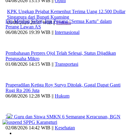
04/08/2026 13:15 WIB ||
Opini
KPK Ungkap Pejabat Kemenhut Terima Uang 12.500 Dollar
Singapura dari Bupati Kuansing
Eks Menhan Sebut, Iran Pegang "Semua Kartu" dalam
05/08/2026 20:37 WIB ||
Hukum
Perang Lawan AS
06/08/2026 19:39 WIB ||
Internasional
Pembahasan Perpres Ojol Telah Selesai, Status Dijadikan
Pengusaha Mikro
01/08/2026 14:15 WIB ||
Transportasi
Praperadilan Ketiga Roy Suryo Ditolak, Gagal Dapat Ganti
Rugi Rp 206 Juta
06/08/2026 12:28 WIB ||
Hukum
707 Guru dan Siswa SMKN 6 Semarang Keracunan, BGN
Suspend SPPG Karangturi
02/08/2026 14:42 WIB ||
Kesehatan