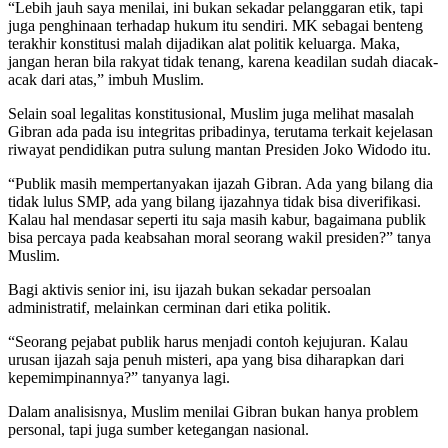
“Lebih jauh saya menilai, ini bukan sekadar pelanggaran etik, tapi
juga penghinaan terhadap hukum itu sendiri. MK sebagai benteng
terakhir konstitusi malah dijadikan alat politik keluarga. Maka,
jangan heran bila rakyat tidak tenang, karena keadilan sudah diacak-
acak dari atas,” imbuh Muslim.
Selain soal legalitas konstitusional, Muslim juga melihat masalah
Gibran ada pada isu integritas pribadinya, terutama terkait kejelasan
riwayat pendidikan putra sulung mantan Presiden Joko Widodo itu.
“Publik masih mempertanyakan ijazah Gibran. Ada yang bilang dia
tidak lulus SMP, ada yang bilang ijazahnya tidak bisa diverifikasi.
Kalau hal mendasar seperti itu saja masih kabur, bagaimana publik
bisa percaya pada keabsahan moral seorang wakil presiden?” tanya
Muslim.
Bagi aktivis senior ini, isu ijazah bukan sekadar persoalan
administratif, melainkan cerminan dari etika politik.
“Seorang pejabat publik harus menjadi contoh kejujuran. Kalau
urusan ijazah saja penuh misteri, apa yang bisa diharapkan dari
kepemimpinannya?” tanyanya lagi.
Dalam analisisnya, Muslim menilai Gibran bukan hanya problem
personal, tapi juga sumber ketegangan nasional.