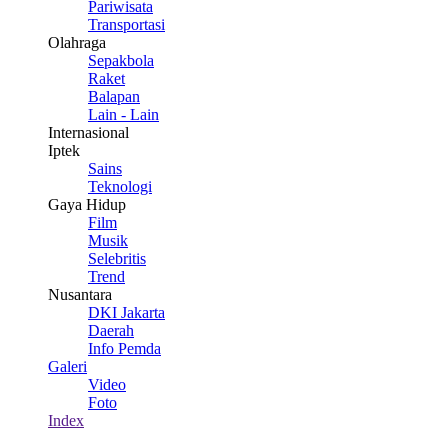
Pariwisata
Transportasi
Olahraga
Sepakbola
Raket
Balapan
Lain - Lain
Internasional
Iptek
Sains
Teknologi
Gaya Hidup
Film
Musik
Selebritis
Trend
Nusantara
DKI Jakarta
Daerah
Info Pemda
Galeri
Video
Foto
Index