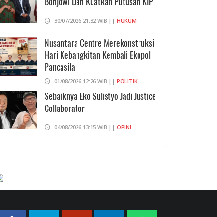
Bonjowi Dan Kuatkan Putusan KIP
30/07/2026 21:32 WIB ||
HUKUM
Nusantara Centre Merekonstruksi
Hari Kebangkitan Kembali Ekopol
Pancasila
01/08/2026 12:26 WIB ||
POLITIK
Sebaiknya Eko Sulistyo Jadi Justice
Collaborator
04/08/2026 13:15 WIB ||
OPINI
Pembahasan Perpres Ojol Telah
Selesai, Status Dijadikan Pengusaha
Mikro
01/08/2026 14:15 WIB ||
TRANSPORTASI
Curi Dompet Yang Ternyata Hanya
Berisi Rp 5.000, Moh Syifak Divonis 4