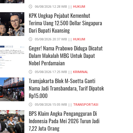
06/08/2026 12:28 WIB ||
HUKUM
KPK Ungkap Pejabat Kemenhut
Terima Uang 12.500 Dollar Singapura
Dari Bupati Kuansing
05/08/2026 20:37 WIB ||
HUKUM
Geger! Nama Prabowo Diduga Dicatut
Dalam Makalah MBG Untuk Dapat
Nobel Perdamaian
05/08/2026 17:25 WIB ||
KRIMINAL
Transjakarta Blok M-Soetta Ganti
Nama Jadi Transbandara, Tarif Dipatok
Rp15.000
05/08/2026 15:05 WIB ||
TRANSPORTASI
BPS Klaim Angka Pengangguran Di
Indonesia Pada Mei 2026 Turun Jadi
7,22 Juta Orang