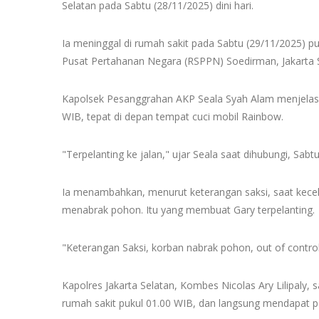
Selatan pada Sabtu (28/11/2025) dini hari.
Ia meninggal di rumah sakit pada Sabtu (29/11/2025) p
Pusat Pertahanan Negara (RSPPN) Soedirman, Jakarta S
Kapolsek Pesanggrahan AKP Seala Syah Alam menjelaskan
WIB, tepat di depan tempat cuci mobil Rainbow.
"Terpelanting ke jalan," ujar Seala saat dihubungi, Sabt
Ia menambahkan, menurut keterangan saksi, saat kec
menabrak pohon. Itu yang membuat Gary terpelanting.
"Keterangan Saksi, korban nabrak pohon, out of control
Kapolres Jakarta Selatan, Kombes Nicolas Ary Lilipaly, 
rumah sakit pukul 01.00 WIB, dan langsung mendapat pe