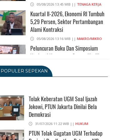
05/08/2026 13:45 WIB ||
TENAGA KERJA
Kuartal II-2026, Ekonomi RI Tumbuh
5,29 Persen, Sektor Pertambangan
Alami Kontraksi
05/08/2026 13:16 WIB ||
MAKRO/MIKRO
Peluncuran Buku Dan Simposium
Nasional Nusantara Centre Hasilkan
Maklumat Merdeka Barat
POPULER SEPEKAN
04/08/2026 22:54 WIB ||
MAKRO/MIKRO
Eksepsinya Diterima Hakim, Dokter
Tifa Praperadilankan Kejaksaan
Tolak Keberatan UGM Soal Ijazah
04/08/2026 18:37 WIB ||
HUKUM
Jokowi, PTUN Jakarta Dinilai Bela
Demokrasi
Eks Jampidsus Febrie Adriansyah Akan
Praperadilankan Kejagung Dan Polisi
31/07/2026 11:22 WIB ||
HUKUM
PTUN Tolak Gugatan UGM Terhadap
04/08/2026 17:11 WIB ||
HUKUM