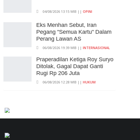
06/08/2026 17:40 WIB ||
DKI JAKARTA
04/08/2026 13:15 WIB ||
OPINI
Eks Menhan Sebut, Iran
Pegang "Semua Kartu" Dalam
Perang Lawan AS
06/08/2026 19:39 WIB ||
INTERNASIONAL
Praperadilan Ketiga Roy Suryo
Ditolak, Gagal Dapat Ganti
Rugi Rp 206 Juta
06/08/2026 12:28 WIB ||
HUKUM
707 Guru Dan Siswa SMKN 6
Semarang Keracunan, BGN
Suspend SPPG Karangturi
02/08/2026 14:42 WIB ||
KESEHATAN
Konsumen Somasi Developer
Dan Kuasai Lahan Desa