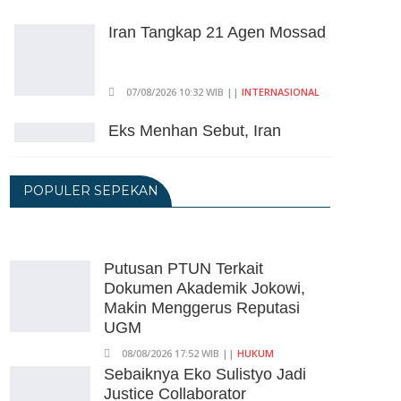
Iran Tangkap 21 Agen Mossad
07/08/2026 10:32 WIB ||
INTERNASIONAL
Eks Menhan Sebut, Iran
Pegang "Semua Kartu" Dalam
Perang Lawan AS
POPULER SEPEKAN
06/08/2026 19:39 WIB ||
INTERNASIONAL
Utang Kereta Cepat Jakarta -
Bandung Akan Ditanggung
Kemenkeu
Putusan PTUN Terkait
Dokumen Akademik Jokowi,
06/08/2026 19:02 WIB ||
KEUANGAN
Makin Menggerus Reputasi
Ratusan Senjata Api Dan
UGM
Narkoba Ditemukan Di Ruang
08/08/2026 17:52 WIB ||
HUKUM
Kepala Yayasan Sekolah Di
Sebaiknya Eko Sulistyo Jadi
Jaksel
Justice Collaborator