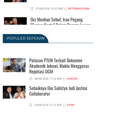
07/08/2026 10:32 WIB ||
INTERNASIONAL
Eks Menhan Sebut, Iran Pegang
"Semua Kartu" Dalam Perang Lawan
AS
06/08/2026 19:39 WIB ||
INTERNASIONAL
POPULER SEPEKAN
Utang Kereta Cepat Jakarta -
Bandung Akan Ditanggung Kemenkeu
Putusan PTUN Terkait Dokumen
06/08/2026 19:02 WIB ||
KEUANGAN
Akademik Jokowi, Makin Menggerus
Reputasi UGM
Ratusan Senjata Api Dan Narkoba
08/08/2026 17:52 WIB ||
HUKUM
Ditemukan Di Ruang Kepala Yayasan
Sekolah Di Jaksel
Sebaiknya Eko Sulistyo Jadi Justice
Collaborator
06/08/2026 17:40 WIB ||
DKI JAKARTA
04/08/2026 13:15 WIB ||
OPINI