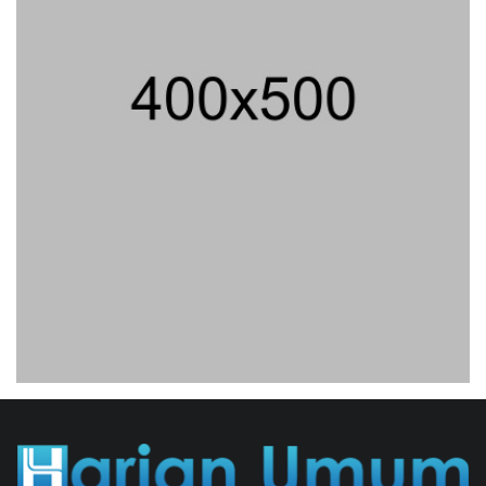
Peluncuran Buku Dan Simposium
Nasional Nusantara Centre Hasilkan
Maklumat Merdeka Barat
04/08/2026 22:54 WIB ||
MAKRO/MIKRO
Eksepsinya Diterima Hakim, Dokter
Tifa Praperadilankan Kejaksaan
04/08/2026 18:37 WIB ||
HUKUM
Geger! Nama Prabowo Diduga Dicatut
Dalam Makalah MBG Untuk Dapat
Nobel Perdamaian
05/08/2026 17:25 WIB ||
KRIMINAL
Jenderal Dudung Pimpin Peluncuran
Buku Dan Diskusi UU Perekonomian
Nasional
03/08/2026 18:31 WIB ||
PENDIDIKAN