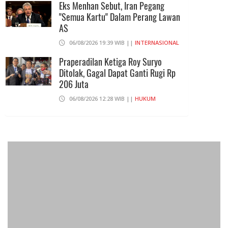
Eks Menhan Sebut, Iran Pegang
"Semua Kartu" Dalam Perang Lawan
AS
06/08/2026 19:39 WIB ||
INTERNASIONAL
Praperadilan Ketiga Roy Suryo
Ditolak, Gagal Dapat Ganti Rugi Rp
206 Juta
06/08/2026 12:28 WIB ||
HUKUM
707 Guru Dan Siswa SMKN 6
Semarang Keracunan, BGN Suspend
SPPG Karangturi
02/08/2026 14:42 WIB ||
KESEHATAN
Konsumen Somasi Developer Dan
Kuasai Lahan Desa Ekowisata Tahfidz
08/08/2026 23:01 WIB ||
DAERAH