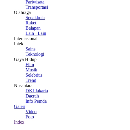
Pariwisata
Transportasi
Olahraga
Sepakbola
Raket
Balapan
Lain - Lain
Internasional
Iptek
Sains
Teknologi
Gaya Hidup
Film
Musik
Selebritis
Trend
Nusantara
DKI Jakarta
Daerah
Info Pemda
Galeri
Video
Foto
Index