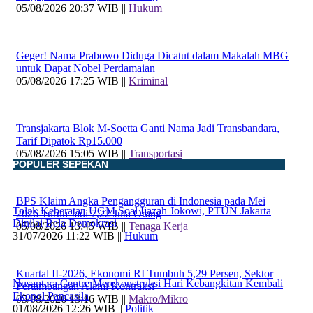
05/08/2026 20:37 WIB ||
Hukum
Geger! Nama Prabowo Diduga Dicatut dalam Makalah MBG
untuk Dapat Nobel Perdamaian
05/08/2026 17:25 WIB ||
Kriminal
Transjakarta Blok M-Soetta Ganti Nama Jadi Transbandara,
Tarif Dipatok Rp15.000
05/08/2026 15:05 WIB ||
Transportasi
POPULER SEPEKAN
BPS Klaim Angka Pengangguran di Indonesia pada Mei
Tolak Keberatan UGM Soal Ijazah Jokowi, PTUN Jakarta
2026 Turun Jadi 7,22 Juta Orang
Dinilai Bela Demokrasi
05/08/2026 13:45 WIB ||
Tenaga Kerja
31/07/2026 11:22 WIB ||
Hukum
Kuartal II-2026, Ekonomi RI Tumbuh 5,29 Persen, Sektor
Nusantara Centre Merekonstruksi Hari Kebangkitan Kembali
Pertambangan Alami Kontraksi
Ekopol Pancasila
05/08/2026 13:16 WIB ||
Makro/Mikro
01/08/2026 12:26 WIB ||
Politik