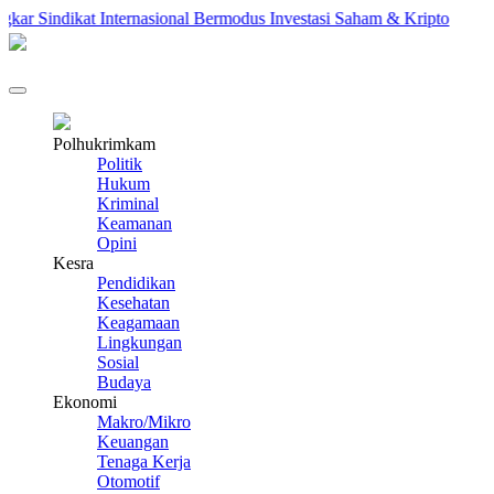
ar Sindikat Internasional Bermodus Investasi Saham & Kripto
P
Polhukrimkam
Politik
Hukum
Kriminal
Keamanan
Opini
Kesra
Pendidikan
Kesehatan
Keagamaan
Lingkungan
Sosial
Budaya
Ekonomi
Makro/Mikro
Keuangan
Tenaga Kerja
Otomotif