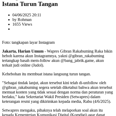
Istana Turun Tangan
04/06/2025 20:11
by Rohman
1655 Views
Foto: tangkapan layar Instagram
Jakarta, Harian Umum
- Wapres Gibran Rakabuming Raka bikin
heboh karena akun Instagramnya, yakni @gibran_rakabuming
tertangkap basah mem-follow akun @bang_jabrik.game, akun
terkait judi online (Judol).
Kehebohan itu membuat istana langsung turun tangan.
"Sebagai tindak lanjut, akun tersebut kini telah di-unfollow oleh
@gibran_rakabuming segera setelah diketahui bahwa akun tersebut
memuat konten yang tidak sesuai dengan norma dan peraturan yang
berlaku," kata Sekretariat Wakil Presiden (Setwapres) dalam
keterangan resmi yang dikirimkan kepada media, Rabu (4/6/2025).
Setwapres mengaku, pihaknya telah melaporkan soal akun itu
kepada Kementerian Komunikasi Digital (Komdigi) agar dapat