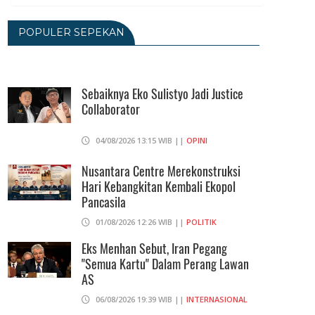
2026
06/08/2026 14:23 WIB ||
DKI JAKARTA
POPULER SEPEKAN
Praperadilan Ketiga Roy Suryo
Ditolak, Gagal Dapat Ganti Rugi Rp
206 Juta
Sebaiknya Eko Sulistyo Jadi Justice
Collaborator
06/08/2026 12:28 WIB ||
HUKUM
KPK Ungkap Pejabat Kemenhut
04/08/2026 13:15 WIB ||
OPINI
Terima Uang 12.500 Dollar Singapura
Dari Bupati Kuansing
Nusantara Centre Merekonstruksi
Hari Kebangkitan Kembali Ekopol
05/08/2026 20:37 WIB ||
HUKUM
Pancasila
01/08/2026 12:26 WIB ||
POLITIK
Eks Menhan Sebut, Iran Pegang
"Semua Kartu" Dalam Perang Lawan
AS
06/08/2026 19:39 WIB ||
INTERNASIONAL