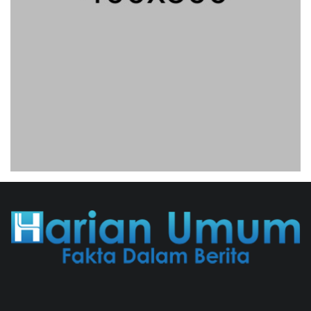
Eksepsinya Diterima Hakim, Dokter
Tifa Praperadilankan Kejaksaan
04/08/2026 18:37 WIB ||
HUKUM
Untung KAI Turun Tajam, Terbebani
Kereta Cepat Jakarta-Bandung
02/08/2026 21:26 WIB ||
TRANSPORTASI
Analis: Pembalasan Iran Jika
Infrastruktur Energinya Diserang Bisa
Guncang Ekonomi Global
01/08/2026 22:09 WIB ||
DKI JAKARTA