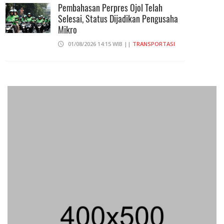
Pembahasan Perpres Ojol Telah
Selesai, Status Dijadikan Pengusaha
Mikro
01/08/2026 14:15 WIB ||
TRANSPORTASI
Praperadilan Ketiga Roy Suryo
Ditolak, Gagal Dapat Ganti Rugi Rp
206 Juta
06/08/2026 12:28 WIB ||
HUKUM
707 Guru Dan Siswa SMKN 6
Semarang Keracunan, BGN Suspend
SPPG Karangturi
02/08/2026 14:42 WIB ||
KESEHATAN
Peluncuran Buku Dan Simposium
Nasional Nusantara Centre Hasilkan
Maklumat Merdeka Barat
04/08/2026 22:54 WIB ||
MAKRO/MIKRO