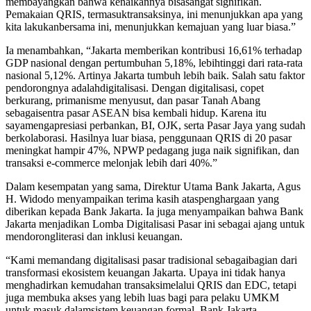
membayangkan bahwa kenaikannya bisasangat signifikan.
Pemakaian QRIS, termasuktransaksinya, ini menunjukkan apa yang
kita lakukanbersama ini, menunjukkan kemajuan yang luar biasa.”
Ia menambahkan, “Jakarta memberikan kontribusi 16,61% terhadap
GDP nasional dengan pertumbuhan 5,18%, lebihtinggi dari rata-rata
nasional 5,12%. Artinya Jakarta tumbuh lebih baik. Salah satu faktor
pendorongnya adalahdigitalisasi. Dengan digitalisasi, copet
berkurang, primanisme menyusut, dan pasar Tanah Abang
sebagaisentra pasar ASEAN bisa kembali hidup. Karena itu
sayamengapresiasi perbankan, BI, OJK, serta Pasar Jaya yang sudah
berkolaborasi. Hasilnya luar biasa, penggunaan QRIS di 20 pasar
meningkat hampir 47%, NPWP pedagang juga naik signifikan, dan
transaksi e-commerce melonjak lebih dari 40%.”
Dalam kesempatan yang sama, Direktur Utama Bank Jakarta, Agus
H. Widodo menyampaikan terima kasih ataspenghargaan yang
diberikan kepada Bank Jakarta. Ia juga menyampaikan bahwa Bank
Jakarta menjadikan Lomba Digitalisasi Pasar ini sebagai ajang untuk
mendorongliterasi dan inklusi keuangan.
“Kami memandang digitalisasi pasar tradisional sebagaibagian dari
transformasi ekosistem keuangan Jakarta. Upaya ini tidak hanya
menghadirkan kemudahan transaksimelalui QRIS dan EDC, tetapi
juga membuka akses yang lebih luas bagi para pelaku UMKM
untuk masuk dalamsistem keuangan formal. Bank Jakarta