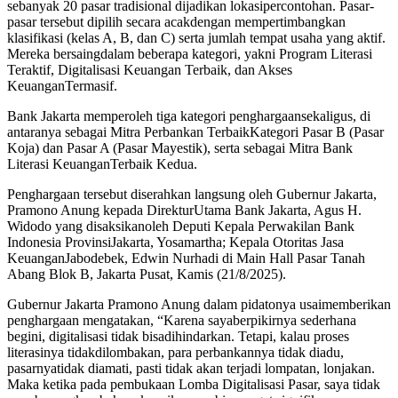
sebanyak 20 pasar tradisional dijadikan lokasipercontohan. Pasar-
pasar tersebut dipilih secara acakdengan mempertimbangkan
klasifikasi (kelas A, B, dan C) serta jumlah tempat usaha yang aktif.
Mereka bersaingdalam beberapa kategori, yakni Program Literasi
Teraktif, Digitalisasi Keuangan Terbaik, dan Akses
KeuanganTermasif.
Bank Jakarta memperoleh tiga kategori penghargaansekaligus, di
antaranya sebagai Mitra Perbankan TerbaikKategori Pasar B (Pasar
Koja) dan Pasar A (Pasar Mayestik), serta sebagai Mitra Bank
Literasi KeuanganTerbaik Kedua.
Penghargaan tersebut diserahkan langsung oleh Gubernur Jakarta,
Pramono Anung kepada DirekturUtama Bank Jakarta, Agus H.
Widodo yang disaksikanoleh Deputi Kepala Perwakilan Bank
Indonesia ProvinsiJakarta, Yosamartha; Kepala Otoritas Jasa
KeuanganJabodebek, Edwin Nurhadi di Main Hall Pasar Tanah
Abang Blok B, Jakarta Pusat, Kamis (21/8/2025).
Gubernur Jakarta Pramono Anung dalam pidatonya usaimemberikan
penghargaan mengatakan, “Karena sayaberpikirnya sederhana
begini, digitalisasi tidak bisadihindarkan. Tetapi, kalau proses
literasinya tidakdilombakan, para perbankannya tidak diadu,
pasarnyatidak diamati, pasti tidak akan terjadi lompatan, lonjakan.
Maka ketika pada pembukaan Lomba Digitalisasi Pasar, saya tidak