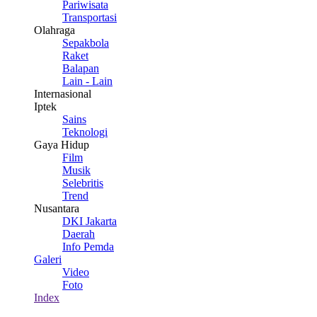
Pariwisata
Transportasi
Olahraga
Sepakbola
Raket
Balapan
Lain - Lain
Internasional
Iptek
Sains
Teknologi
Gaya Hidup
Film
Musik
Selebritis
Trend
Nusantara
DKI Jakarta
Daerah
Info Pemda
Galeri
Video
Foto
Index