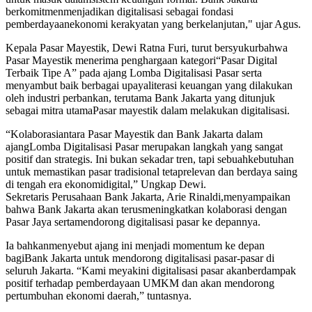
berkomitmenmenjadikan digitalisasi sebagai fondasi
pemberdayaanekonomi kerakyatan yang berkelanjutan," ujar Agus.
Kepala Pasar Mayestik, Dewi Ratna Furi, turut bersyukurbahwa
Pasar Mayestik menerima penghargaan kategori“Pasar Digital
Terbaik Tipe A” pada ajang Lomba Digitalisasi Pasar serta
menyambut baik berbagai upayaliterasi keuangan yang dilakukan
oleh industri perbankan, terutama Bank Jakarta yang ditunjuk
sebagai mitra utamaPasar mayestik dalam melakukan digitalisasi.
“Kolaborasiantara Pasar Mayestik dan Bank Jakarta dalam
ajangLomba Digitalisasi Pasar merupakan langkah yang sangat
positif dan strategis. Ini bukan sekadar tren, tapi sebuahkebutuhan
untuk memastikan pasar tradisional tetaprelevan dan berdaya saing
di tengah era ekonomidigital,” Ungkap Dewi.
Sekretaris Perusahaan Bank Jakarta, Arie Rinaldi,menyampaikan
bahwa Bank Jakarta akan terusmeningkatkan kolaborasi dengan
Pasar Jaya sertamendorong digitalisasi pasar ke depannya.
Ia bahkanmenyebut ajang ini menjadi momentum ke depan
bagiBank Jakarta untuk mendorong digitalisasi pasar-pasar di
seluruh Jakarta. “Kami meyakini digitalisasi pasar akanberdampak
positif terhadap pemberdayaan UMKM dan akan mendorong
pertumbuhan ekonomi daerah,” tuntasnya.