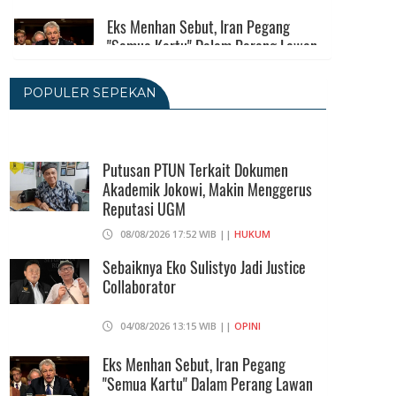
Eks Menhan Sebut, Iran Pegang
"Semua Kartu" Dalam Perang Lawan
AS
06/08/2026 19:39 WIB ||
INTERNASIONAL
POPULER SEPEKAN
Utang Kereta Cepat Jakarta -
Bandung Akan Ditanggung Kemenkeu
Putusan PTUN Terkait Dokumen
06/08/2026 19:02 WIB ||
KEUANGAN
Akademik Jokowi, Makin Menggerus
Reputasi UGM
Ratusan Senjata Api Dan Narkoba
08/08/2026 17:52 WIB ||
HUKUM
Ditemukan Di Ruang Kepala Yayasan
Sekolah Di Jaksel
Sebaiknya Eko Sulistyo Jadi Justice
Collaborator
06/08/2026 17:40 WIB ||
DKI JAKARTA
04/08/2026 13:15 WIB ||
OPINI
Eks Menhan Sebut, Iran Pegang
"Semua Kartu" Dalam Perang Lawan