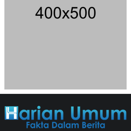
Maklumat Merdeka Barat
04/08/2026 22:54 WIB ||
MAKRO/MIKRO
Eksepsinya Diterima Hakim, Dokter
Tifa Praperadilankan Kejaksaan
04/08/2026 18:37 WIB ||
HUKUM
Geger! Nama Prabowo Diduga Dicatut
Dalam Makalah MBG Untuk Dapat
Nobel Perdamaian
05/08/2026 17:25 WIB ||
KRIMINAL
Jenderal Dudung Pimpin Peluncuran
Buku Dan Diskusi UU Perekonomian
Nasional
03/08/2026 18:31 WIB ||
PENDIDIKAN