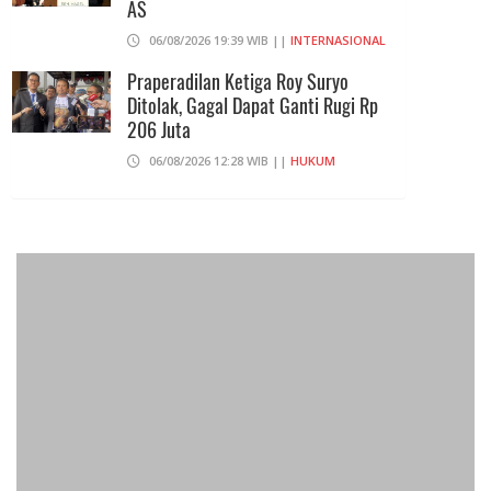
AS
06/08/2026 19:39 WIB ||
INTERNASIONAL
Praperadilan Ketiga Roy Suryo
Ditolak, Gagal Dapat Ganti Rugi Rp
206 Juta
06/08/2026 12:28 WIB ||
HUKUM
707 Guru Dan Siswa SMKN 6
Semarang Keracunan, BGN Suspend
SPPG Karangturi
02/08/2026 14:42 WIB ||
KESEHATAN
Konsumen Somasi Developer Dan
Kuasai Lahan Desa Ekowisata Tahfidz
08/08/2026 23:01 WIB ||
DAERAH
Peluncuran Buku Dan Simposium
Nasional Nusantara Centre Hasilkan