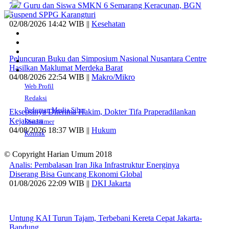
707 Guru dan Siswa SMKN 6 Semarang Keracunan, BGN
Suspend SPPG Karangturi
02/08/2026 14:42 WIB ||
Kesehatan
Peluncuran Buku dan Simposium Nasional Nusantara Centre
Hasilkan Maklumat Merdeka Barat
04/08/2026 22:54 WIB ||
Makro/Mikro
Web Profil
Redaksi
Pedoman Media Siber
Eksepsinya Diterima Hakim, Dokter Tifa Praperadilankan
Kejaksaan
Disclaimer
04/08/2026 18:37 WIB ||
Hukum
Kontak
© Copyright Harian Umum 2018
Analis: Pembalasan Iran Jika Infrastruktur Energinya
Diserang Bisa Guncang Ekonomi Global
01/08/2026 22:09 WIB ||
DKI Jakarta
Untung KAI Turun Tajam, Terbebani Kereta Cepat Jakarta-
Bandung