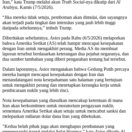
Iran," kata Trump melalui akun
Truth Social
-nya dikutip dari
Al
Arabiya
, Kamis (7/5/2026).
“Jika mereka tidak setuju, pemboman akan dimulai, dan sayangnya
akan terjadi pada tingkat dan intensitas yang jauh lebih tinggi
daripada sebelumnya,” imbuh Trump.
Diberitakan sebelumnya,
Axios
pada Rabu (6/5/2026) melaporkan
bahwa Amerika Serikat (AS) telah hampir mencapai kesepakatan
dengan Iran untuk mengakhiri perang. Media AS itu membuat
laporan tersebut berdasarkan keterangan dua pejabat negaranya, dan
dua sumber tambahan yang diberi pengarahan tentang hal tersebut.
Dalam laporannya,
Axios
mengatakan bahwa Gedung Putih percaya
mereka hampir mencapai kesepakatan dengan Iran dan
menandatangani nota kesepahaman satu halaman yang bertujuan
untuk mengakhiri perang dan menetapkan kerangka kerja untuk
pembicaraan nuklir yang lebih rinci.
Nota kesepahaman yang diusulkan mencakup ketentuan di mana
Iran akan berkomitmen untuk moratorium pengayaan nuklir,
sementara Amerika Serikat akan setuju untuk mencabut sanksi dan
melepaskan miliaran dolar dana Iran yang dibekukan.
"Kedua belah pihak juga akan menghapus pembatasan yang
memengaruhi transit melalui Selat Hormuz," kata
Axios
dikutip
Al