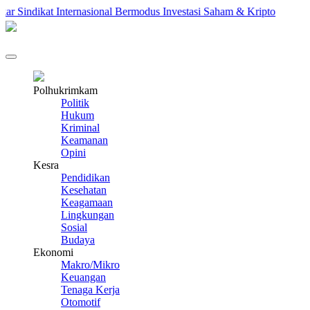
Sindikat Internasional Bermodus Investasi Saham & Kripto
Peng
Polhukrimkam
Politik
Hukum
Kriminal
Keamanan
Opini
Kesra
Pendidikan
Kesehatan
Keagamaan
Lingkungan
Sosial
Budaya
Ekonomi
Makro/Mikro
Keuangan
Tenaga Kerja
Otomotif