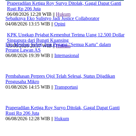
Praperadilan Ketiga Roy Suryo Ditolak, Gagal Dapat Ganti
Rugi Rp 206 Juta
06/08/2026 12:28 WIB ||
Hukum
Sebaiknya Eko Sulistyo Jadi Justice Collaborator
04/08/2026 13:15 WIB ||
Opini
KPK Ungkap Pejabat Kemenhut Terima Uang 12.500 Dollar
Singapura dari Bupati Kuansing
Eks Menhan Sebut, Iran Pegang "Semua Kartu" dalam
05/08/2026 20:37 WIB ||
Hukum
Perang Lawan AS
06/08/2026 19:39 WIB ||
Internasional
Pembahasan Perpres Ojol Telah Selesai, Status Dijadikan
Pengusaha Mikro
01/08/2026 14:15 WIB ||
Transportasi
Praperadilan Ketiga Roy Suryo Ditolak, Gagal Dapat Ganti
Rugi Rp 206 Juta
06/08/2026 12:28 WIB ||
Hukum