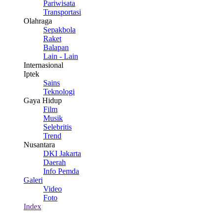
Pariwisata
Transportasi
Olahraga
Sepakbola
Raket
Balapan
Lain - Lain
Internasional
Iptek
Sains
Teknologi
Gaya Hidup
Film
Musik
Selebritis
Trend
Nusantara
DKI Jakarta
Daerah
Info Pemda
Galeri
Video
Foto
Index