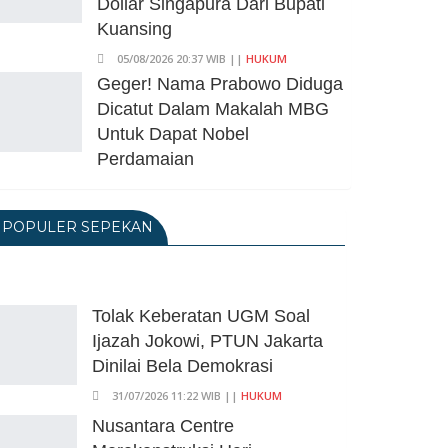
Dollar Singapura Dari Bupati
Kuansing
05/08/2026 20:37 WIB ||
HUKUM
Geger! Nama Prabowo Diduga
Dicatut Dalam Makalah MBG
Untuk Dapat Nobel
Perdamaian
05/08/2026 17:25 WIB ||
KRIMINAL
Transjakarta Blok M-Soetta
POPULER SEPEKAN
Ganti Nama Jadi
Transbandara, Tarif Dipatok
Rp15.000
Tolak Keberatan UGM Soal
05/08/2026 15:05 WIB ||
TRANSPORTASI
Ijazah Jokowi, PTUN Jakarta
BPS Klaim Angka
Dinilai Bela Demokrasi
Pengangguran Di Indonesia
Pada Mei 2026 Turun Jadi 7,22
31/07/2026 11:22 WIB ||
HUKUM
Juta Orang
Nusantara Centre
05/08/2026 13:45 WIB ||
TENAGA KERJA