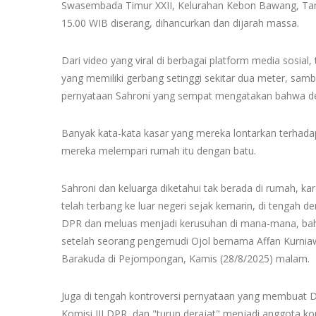
Swasembada Timur XXII, Kelurahan Kebon Bawang, Tanjun
15.00 WIB diserang, dihancurkan dan dijarah massa.
Dari video yang viral di berbagai platform media sosial
yang memiliki gerbang setinggi sekitar dua meter, samb
pernyataan Sahroni yang sempat mengatakan bahwa de
Banyak kata-kata kasar yang mereka lontarkan terhadap
mereka melempari rumah itu dengan batu.
Sahroni dan keluarga diketahui tak berada di rumah, kar
telah terbang ke luar negeri sejak kemarin, di tengah 
DPR dan meluas menjadi kerusuhan di mana-mana, bah
setelah seorang pengemudi Ojol bernama Affan Kurniaw
Barakuda di Pejompongan, Kamis (28/8/2025) malam.
Juga di tengah kontroversi pernyataan yang membuat 
Komisi III DPR, dan "turun derajat" menjadi anggota kom