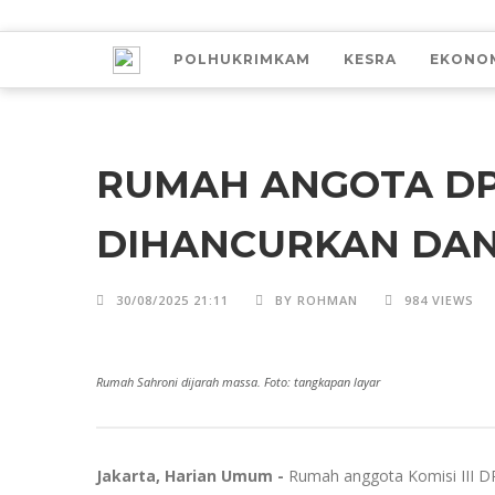
POLHUKRIMKAM
KESRA
EKONO
RUMAH ANGOTA DP
DIHANCURKAN DAN
30/08/2025 21:11
BY ROHMAN
984 VIEWS
Rumah Sahroni dijarah massa. Foto: tangkapan layar
Jakarta, Harian Umum -
Rumah anggota Komisi III DP