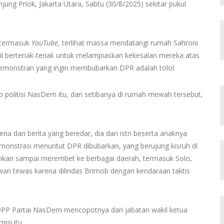
g Priok, Jakarta Utara, Sabtu (30/8/2025) sekitar pukul
, termasuk
YouTube
, terlihat massa mendatangi rumah Sahroni
il berteriak-teriak untuk melampiaskan kekesalan mereka atas
monstran yang ingin membubarkan DPR adalah tolol.
 politisi NasDem itu, dan setibanya di rumah mewah tersebut,
ena dari berita yang beredar, dia dan istri beserta anaknya
demonstrasi menuntut DPR dibubarkan, yang berujung kisruh di
kan sampai merembet ke berbagai daerah, termasuk Solo,
an tewas karena dilindas Brimob dengan kendaraan taktis
DPP Partai NasDem mencopotnya dari jabatan wakil ketua
isi itu