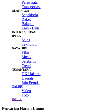
Pariwisata
Transportasi
OLAHRAGA
Sepakbola
Raket
Balapan
Lain - Lain
INTERNASIONAL
IPTEK
Sains
Teknologi
GAYA HIDUP
Film
Musik
Selebritis
Trend
NUSANTARA
DKI Jakarta
Daerah
Info Pemda
GALERI
Video
Foto
INDEX
Pencarian Harian Umum