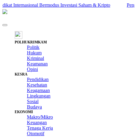
at Internasional Bermodus Investasi Saham & Kripto
Pengamat 
POLHUKRIMKAM
Politik
Hukum
Kriminal
Keamanan
Opini
KESRA
Pendidikan
Kesehatan
Keagamaan
Lingkungan
Sosial
Budaya
EKONOMI
Makro/Mikro
Keuangan
Tenaga Kerja
Otomotif