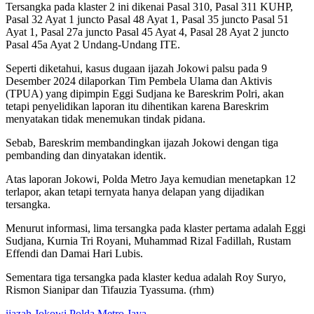
Tersangka pada klaster 2 ini dikenai Pasal 310, Pasal 311 KUHP,
Pasal 32 Ayat 1 juncto Pasal 48 Ayat 1, Pasal 35 juncto Pasal 51
Ayat 1, Pasal 27a juncto Pasal 45 Ayat 4, Pasal 28 Ayat 2 juncto
Pasal 45a Ayat 2 Undang-Undang ITE.
Seperti diketahui, kasus dugaan ijazah Jokowi palsu pada 9
Desember 2024 dilaporkan Tim Pembela Ulama dan Aktivis
(TPUA) yang dipimpin Eggi Sudjana ke Bareskrim Polri, akan
tetapi penyelidikan laporan itu dihentikan karena Bareskrim
menyatakan tidak menemukan tindak pidana.
Sebab, Bareskrim membandingkan ijazah Jokowi dengan tiga
pembanding dan dinyatakan identik.
Atas laporan Jokowi, Polda Metro Jaya kemudian menetapkan 12
terlapor, akan tetapi ternyata hanya delapan yang dijadikan
tersangka.
Menurut informasi, lima tersangka pada klaster pertama adalah Eggi
Sudjana, Kurnia Tri Royani, Muhammad Rizal Fadillah, Rustam
Effendi dan Damai Hari Lubis.
Sementara tiga tersangka pada klaster kedua adalah Roy Suryo,
Rismon Sianipar dan Tifauzia Tyassuma. (rhm)
ijazah Jokowi
Polda Metro Jaya