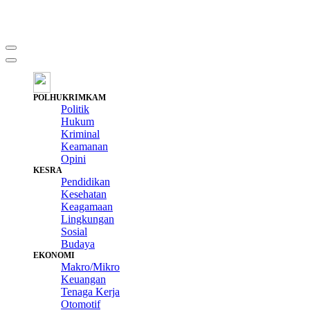
POLHUKRIMKAM
Politik
Hukum
Kriminal
Keamanan
Opini
KESRA
Pendidikan
Kesehatan
Keagamaan
Lingkungan
Sosial
Budaya
EKONOMI
Makro/Mikro
Keuangan
Tenaga Kerja
Otomotif