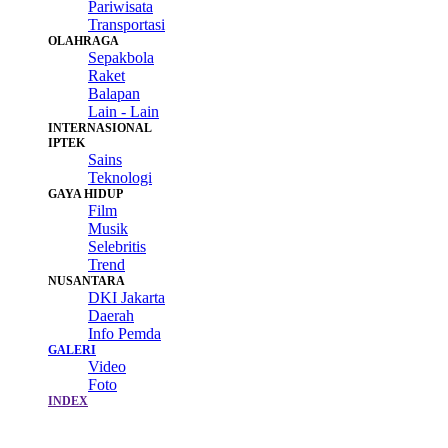
Pariwisata
Transportasi
OLAHRAGA
Sepakbola
Raket
Balapan
Lain - Lain
INTERNASIONAL
IPTEK
Sains
Teknologi
GAYA HIDUP
Film
Musik
Selebritis
Trend
NUSANTARA
DKI Jakarta
Daerah
Info Pemda
GALERI
Video
Foto
INDEX