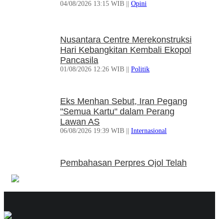
04/08/2026 13:15 WIB ||
Opini
06/08/2026 14:23 WIB ||
DKI Jakarta
Praperadilan Ketiga Roy Suryo
Nusantara Centre Merekonstruksi
Ditolak, Gagal Dapat Ganti Rugi Rp
Hari Kebangkitan Kembali Ekopol
206 Juta
Pancasila
06/08/2026 12:28 WIB ||
Hukum
01/08/2026 12:26 WIB ||
Politik
KPK Ungkap Pejabat Kemenhut
Eks Menhan Sebut, Iran Pegang
Terima Uang 12.500 Dollar
"Semua Kartu" dalam Perang
Singapura dari Bupati Kuansing
Lawan AS
05/08/2026 20:37 WIB ||
Hukum
06/08/2026 19:39 WIB ||
Internasional
Pembahasan Perpres Ojol Telah
Selesai, Status Dijadikan
Pengusaha Mikro
01/08/2026 14:15 WIB ||
Transportasi