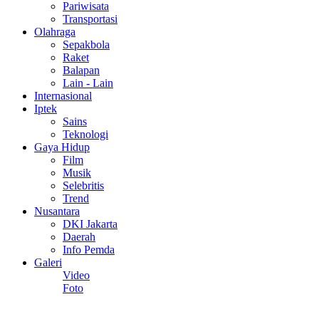
Pariwisata
Transportasi
Olahraga
Sepakbola
Raket
Balapan
Lain - Lain
Internasional
Iptek
Sains
Teknologi
Gaya Hidup
Film
Musik
Selebritis
Trend
Nusantara
DKI Jakarta
Daerah
Info Pemda
Galeri
Video
Foto