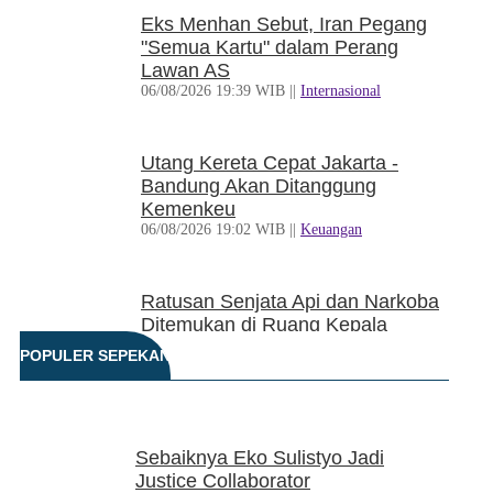
Eks Menhan Sebut, Iran Pegang
"Semua Kartu" dalam Perang
Lawan AS
06/08/2026 19:39 WIB ||
Internasional
Utang Kereta Cepat Jakarta -
Bandung Akan Ditanggung
Kemenkeu
06/08/2026 19:02 WIB ||
Keuangan
Ratusan Senjata Api dan Narkoba
Ditemukan di Ruang Kepala
Yayasan Sekolah di Jaksel
POPULER SEPEKAN
06/08/2026 17:40 WIB ||
DKI Jakarta
Ditunda, Pajak Untuk Pedagang
Sebaiknya Eko Sulistyo Jadi
Online Baru Diterapkan 1
Justice Collaborator
November 2026