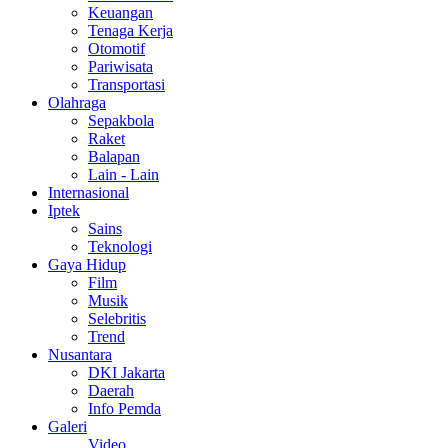
Keuangan
Tenaga Kerja
Otomotif
Pariwisata
Transportasi
Olahraga
Sepakbola
Raket
Balapan
Lain - Lain
Internasional
Iptek
Sains
Teknologi
Gaya Hidup
Film
Musik
Selebritis
Trend
Nusantara
DKI Jakarta
Daerah
Info Pemda
Galeri
Video