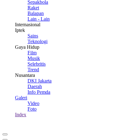
Sepakbola
Raket
Balapan
Lain - Lain
Internasional
Iptek
Sains
Teknologi
Gaya Hidup
Film
Musik
Selebritis
Trend
Nusantara
DKI Jakarta
Daerah
Info Pemda
Galeri
Video
Foto
Index