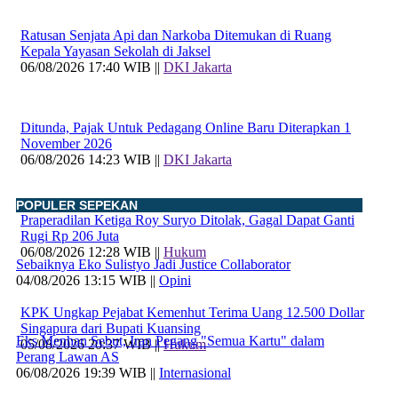
Ratusan Senjata Api dan Narkoba Ditemukan di Ruang
Kepala Yayasan Sekolah di Jaksel
06/08/2026 17:40 WIB ||
DKI Jakarta
Ditunda, Pajak Untuk Pedagang Online Baru Diterapkan 1
November 2026
06/08/2026 14:23 WIB ||
DKI Jakarta
POPULER SEPEKAN
Praperadilan Ketiga Roy Suryo Ditolak, Gagal Dapat Ganti
Rugi Rp 206 Juta
06/08/2026 12:28 WIB ||
Hukum
Sebaiknya Eko Sulistyo Jadi Justice Collaborator
04/08/2026 13:15 WIB ||
Opini
KPK Ungkap Pejabat Kemenhut Terima Uang 12.500 Dollar
Singapura dari Bupati Kuansing
Eks Menhan Sebut, Iran Pegang "Semua Kartu" dalam
05/08/2026 20:37 WIB ||
Hukum
Perang Lawan AS
06/08/2026 19:39 WIB ||
Internasional