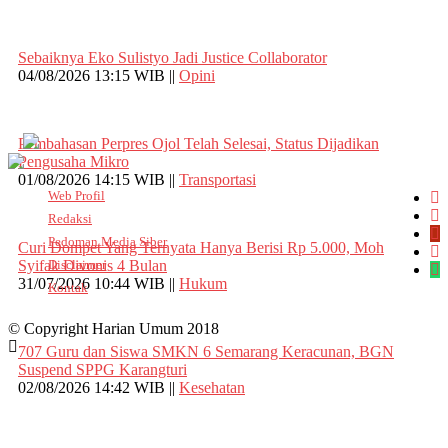
Sebaiknya Eko Sulistyo Jadi Justice Collaborator
04/08/2026 13:15 WIB ||
Opini
Pembahasan Perpres Ojol Telah Selesai, Status Dijadikan
Pengusaha Mikro
01/08/2026 14:15 WIB ||
Transportasi
Web Profil
Redaksi
Pedoman Media Siber
Curi Dompet Yang Ternyata Hanya Berisi Rp 5.000, Moh
Syifak Divonis 4 Bulan
Disclaimer
31/07/2026 10:44 WIB ||
Hukum
Kontak
© Copyright Harian Umum 2018
707 Guru dan Siswa SMKN 6 Semarang Keracunan, BGN
Suspend SPPG Karangturi
02/08/2026 14:42 WIB ||
Kesehatan