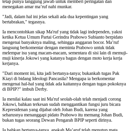
tetap punya tanggung jawab untuk memberi peringatan dan
menegakan amar ma’ruf nahi munkar.
"Jadi, dalam hal ini jelas sekali ada dua kepentingan yang
bertabrakan," tegasnya.
Ia mencontohkan sikap Ma'ruf yang tidak lagi independen, yakni
ketika Ketua Umum Partai Gerindra Prabowo Subianto berpidato
mengenai banyaknya maling, sehingga anggaran bocor. Ma’ruf
langsung berkomentar dengan meminta Prabowo untuk tidak
melempar isu yang macam-macam, sementara di sisi lain di memuji-
muji kinerja Jokowi yang katanya bagus dengan moto kerja kerja
kerjanya.
"Dari moment ini, kita jadi bertanya-tanya; bukankah tugas Pak
Kiayi di bidang Ideologi Pancasila? Mengapa ia berkomentar
mengenai hal-hal yang tidak ada kaitannya dengan tugas pokoknya
di BPIP?" imbuh Derby.
Ia menilai kalau saat ini Ma'ruf seolah-olah telah menjadi corong
Jokowi, bahkan terkesan sudah menggantikan fungsi juru bicara
Kepresidenan yang dijabat oleh Johan Budi, karena yang
seharusnya menanggapi pidato Prabowo itu memang Johan Budi,
bukan tugas seorang Dewan Pengarah BPIP seperti dirinya.
Ia bahkan bertanya-tanya, apakah Ma’aruf telah menutup mata