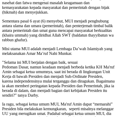
nasehat dan fatwa mengenai masalah keagamaan dan
kemasyarakatan kepada masyarakat dan pemerintah dengan bijak
(hikmah) dan menyejukkan.
Sementara pasal 6 ayat (6) menyebut, MUI menjadi penghubung
antara ulama dan umara (pemerintah), dan penterjemah timbal balik
antara pemerintah dan umat guna mencapai masyarakat berkualitas
(khaira ummah) yang diridhai Allah SWT (baldatun thayyibatun wa
rabbun ghafur).
Misi utama MUI adalah menjadi Lembaga Da’wah Islamiyah yang
melaksanakan Amar Ma’ruf Nahi Munkar.
"Selama ini MUI berjalan dengan baik, sesuai
Pedoman Dasar, namun keadaan menjadi berbeda ketika KH Ma'ruf
Amin sebagai ketua umumnya, saat ini berada di lingkungan Unit
Kerja di bawah Presiden dan menjadi Sub-Ordinate Presiden,
karena independensinya mulai terganggu dan diragukan. Bagaimana
ia akan memberi peringatan kepada Presiden dan Pemerintah, jika ia
berada di dalam, dan menjadi bagian dari kebijakan Presiden itu
sendiri?" tanya Darby.
Ia ragu, sebagai ketua umum MUI, Ma'ruf Amin dapat “memarahi”
Presiden bila melakukan kemungkaran, seperti misalnya melanggar
UU yang merugikan umat. Padahal sebagai ketua umum MUI, dia