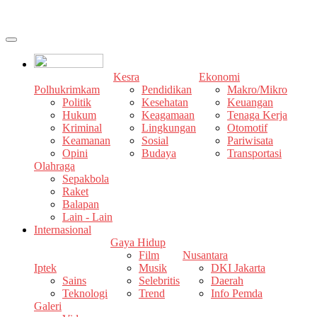
Kesra
Ekonomi
Polhukrimkam
Pendidikan
Makro/Mikro
Politik
Kesehatan
Keuangan
Hukum
Keagamaan
Tenaga Kerja
Kriminal
Lingkungan
Otomotif
Keamanan
Sosial
Pariwisata
Opini
Budaya
Transportasi
Olahraga
Sepakbola
Raket
Balapan
Lain - Lain
Internasional
Gaya Hidup
Film
Nusantara
Iptek
Musik
DKI Jakarta
Sains
Selebritis
Daerah
Teknologi
Trend
Info Pemda
Galeri