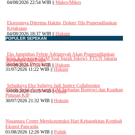
04/08/2026 22:54 WIB ||
Makro/Mikro
Eksepsinya Diterima Hakim, Dokter Tifa Praperadilankan
Kejaksaan
04/08/2026 18:37 WIB ||
Hukum
POPULER SEPEKAN
Eks Jampidsus Febrie Adriansyah Akan Praperadilankan
Tolak Keberatan UGM Soal Ijazah Jokowi, PTUN Jakarta
Kejagung dan Polisi
Dinilai Bela Demokrasi
04/08/2026 17:11 WIB ||
Hukum
31/07/2026 11:22 WIB ||
Hukum
Sebaiknya Eko Sulistyo Jadi Justice Collaborator
PTUN Tolak Gugatan UGM Terhadap Bonjowi dan Kuatkan
04/08/2026 13:15 WIB ||
Opini
Putusan KIP
30/07/2026 21:32 WIB ||
Hukum
Nusantara Centre Merekonstruksi Hari Kebangkitan Kembali
Ekopol Pancasila
01/08/2026 12:26 WIB ||
Politik