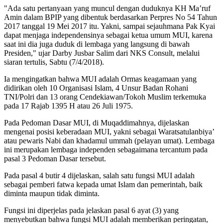
"Ada satu pertanyaan yang muncul dengan duduknya KH Ma’ruf
Amin dalam BPIP yang dibentuk berdasarkan Perpres No 54 Tahun
2017 tanggal 19 Mei 2017 itu. Yakni, sampai sejauhmana Pak Kyai
dapat menjaga independensinya sebagai ketua umum MUI, karena
saat ini dia juga duduk di lembaga yang langsung di bawah
Presiden," ujar Darby Jusbar Salim dari NKS Consult, melalui
siaran tertulis, Sabtu (7/4/2018).
Ia mengingatkan bahwa MUI adalah Ormas keagamaan yang
didirikan oleh 10 Organisasi Islam, 4 Unsur Badan Rohani
TNI/Polri dan 13 orang Cendekiawan/Tokoh Muslim terkemuka
pada 17 Rajab 1395 H atau 26 Juli 1975.
Pada Pedoman Dasar MUI, di Muqaddimahnya, dijelaskan
mengenai posisi keberadaan MUI, yakni sebagai Waratsatulanbiya’
atau pewaris Nabi dan khadamul ummah (pelayan umat). Lembaga
ini merupakan lembaga independen sebagaimana tercantum pada
pasal 3 Pedoman Dasar tersebut.
Pada pasal 4 butir 4 dijelaskan, salah satu fungsi MUI adalah
sebagai pemberi fatwa kepada umat Islam dan pemerintah, baik
diminta maupun tidak diminta.
Fungsi ini diperjelas pada jelaskan pasal 6 ayat (3) yang
menyebutkan bahwa fungsi MUI adalah memberikan peringatan,