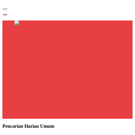
Kesra
Ekonomi
Polhukrimkam
Pendidikan
Makro/Mikro
Politik
Kesehatan
Keuangan
Hukum
Keagamaan
Tenaga Kerja
Kriminal
Lingkungan
Otomotif
Keamanan
Sosial
Pariwisata
Opini
Budaya
Transportasi
Olahraga
Sepakbola
Raket
Iptek
Balapan
Sains
Lain - Lain
Internasional
Teknologi
Gaya Hidup
Film
Nusantara
Musik
DKI Jakarta
Galeri
Selebritis
Daerah
Video
Trend
Info Pemda
Foto
Index
Pencarian Harian Umum