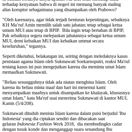
terhadap kenyataan bahwa di negeri ini memang banyak maling
alias koruptor sebagaimana yang disampaikan oleh Prabowo?
"Oleh karenanya, agar tidak terjadi benturan kepentingan, sebaiknya
KH Ma’ruf Amin memilih salah satu jabatan; tetap sebagai ketua
umum MUI atau tetap di BPIP. Bila ingin tetap bertahan di BPIP,
Pak sebaiknya segera melepaskan jabatannya sebagai ketua umum
MUI, demi kebaikan MUI dan kebaikan ummat secara
keseluruhan," tegasnya.
Seperti diketahui, belakangan ini, seiring dengan meledaknya kasus
penistaan agama Islam oleh Sukmawati Soekarnoputri, reaksi Ma'ruf
tentang kasus ini pun mengejutkan karena dia meminta umat Islam
memaafkan Sukmawati.
"Beliau sesungguhnya tidak ada niatan menghina Islam. Oleh
karena itu beliau minta maaf dan hari ini menemui kami
menyampaikan maafnya untuk disampaikan ke khalayak, khususnya
umat Islam," kata Ma'ruf usai menerima Sukmawati di kantor MUI,
Kamis (5/4/208).
Sukmawati dituduh menista Islam karena dalam puisi berjudul 'Ibu
Indonesia' yang dia ciptakan sendiri dan dibacakan saat
gelaran
Indonesia Fashion Wee
k 2018, dia membndingkn cadar
dengan tusuk konde dan menganggap suara senandung Ibu