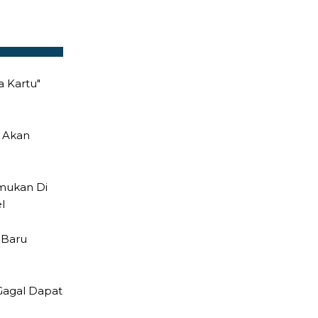
 Kartu"
g Akan
emukan Di
l
 Baru
 Gagal Dapat