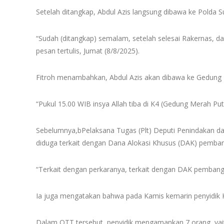
Setelah ditangkap, Abdul Azis langsung dibawa ke Polda Su
“Sudah (ditangkap) semalam, setelah selesai Rakernas, da
pesan tertulis, Jumat (8/8/2025).
Fitroh menambahkan, Abdul Azis akan dibawa ke Gedung Mer
“Pukul 15.00 WIB insya Allah tiba di K4 (Gedung Merah Puti
Sebelumnya,bPelaksana Tugas (Plt) Deputi Penindakan da
diduga terkait dengan Dana Alokasi Khusus (DAK) pemba
“Terkait dengan perkaranya, terkait dengan DAK pembang
Ia juga mengatakan bahwa pada Kamis kemarin penyidik KPK
Dalam OTT tersebut, penyidik mengamankan 7 orang, yaitu