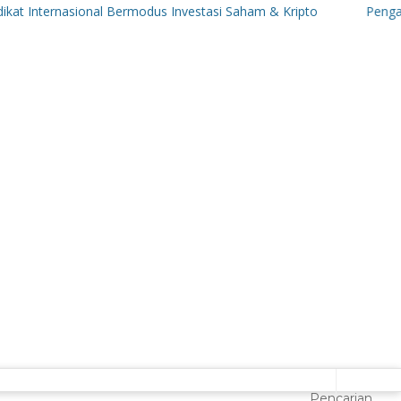
ternasional Bermodus Investasi Saham & Kripto
Pengamat Ingat
Pencarian