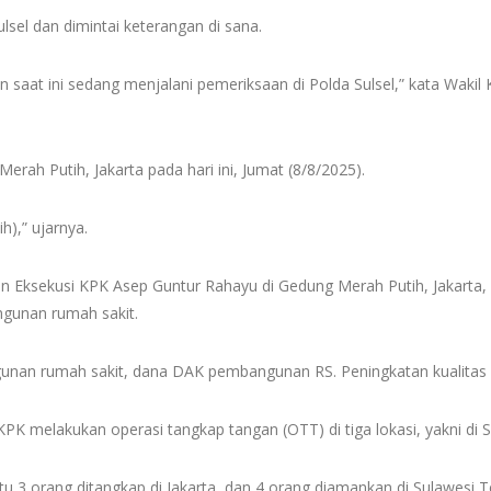
lsel dan dimintai keterangan di sana.
n saat ini sedang menjalani pemeriksaan di Polda Sulsel,” kata Wakil
ah Putih, Jakarta pada hari ini, Jumat (8/8/2025).
h),” ujarnya.
n Eksekusi KPK Asep Guntur Rahayu di Gedung Merah Putih, Jakarta, 
ngunan rumah sakit.
unan rumah sakit, dana DAK pembangunan RS. Peningkatan kualitas a
 melakukan operasi tangkap tangan (OTT) di tiga lokasi, yakni di Su
 3 orang ditangkap di Jakarta, dan 4 orang diamankan di Sulawesi T