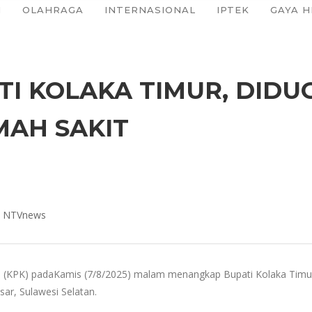
I
OLAHRAGA
INTERNASIONAL
IPTEK
GAYA H
I KOLAKA TIMUR, DIDU
AH SAKIT
o: NTVnews
 (KPK) padaKamis (7/8/2025) malam menangkap Bupati Kolaka Timur 
ar, Sulawesi Selatan.