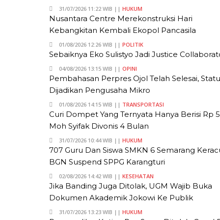
31/07/2026 11:22 WIB ||
HUKUM
Nusantara Centre Merekonstruksi Hari
Kebangkitan Kembali Ekopol Pancasila
01/08/2026 12:26 WIB ||
POLITIK
Sebaiknya Eko Sulistyo Jadi Justice Collaborat
04/08/2026 13:15 WIB ||
OPINI
Pembahasan Perpres Ojol Telah Selesai, Stat
Dijadikan Pengusaha Mikro
01/08/2026 14:15 WIB ||
TRANSPORTASI
Curi Dompet Yang Ternyata Hanya Berisi Rp 5
Moh Syifak Divonis 4 Bulan
31/07/2026 10:44 WIB ||
HUKUM
707 Guru Dan Siswa SMKN 6 Semarang Kerac
BGN Suspend SPPG Karangturi
02/08/2026 14:42 WIB ||
KESEHATAN
Jika Banding Juga Ditolak, UGM Wajib Buka
Dokumen Akademik Jokowi Ke Publik
31/07/2026 13:23 WIB ||
HUKUM