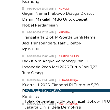
Kuansing
05/08/2026 20:37 WIB ||
HUKUM
Geger! Nama Prabowo Diduga Dicatut
Dalam Makalah MBG Untuk Dapat
Nobel Perdamaian
05/08/2026 17:25 WIB ||
KRIMINAL
Transjakarta Blok M-Soetta Ganti Nama
Jadi Transbandara, Tarif Dipatok
Rp15.000
05/08/2026 15:05 WIB ||
TRANSPORTASI
BPS Klaim Angka Pengangguran Di
Indonesia Pada Mei 2026 Turun Jadi 7,22
Juta Orang
05/08/2026 13:45 WIB ||
TENAGA KERJA
Kuartal II-2026, Ekonomi RI Tumbuh 5,29
POPULER SEPEKAN
Persen, Sektor Pertambangan Alami
Kontraksi
Tolak Keberatan UGM Soal Ijazah Jokowi, PT
05/08/2026 13:16 WIB ||
MAKRO/MIKRO
Jakarta Dinilai Bela Demokrasi