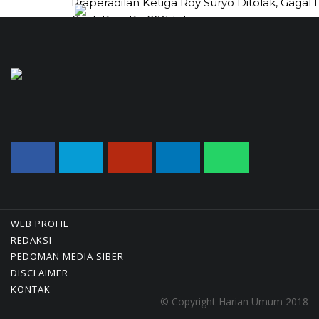
Praperadilan Ketiga Roy Suryo Ditolak, Gagal
Ganti Rugi Rp 206 Juta
06/08/2026 12:28 WIB ||
HUKUM
Jaksa KPK Limpahkan Kasus Korupsi Kuota Ha
Pengadilan Tipikor
31/07/2026 18:56 WIB ||
HUKUM
Peluncuran Buku Dan Simposium Nasional
Nusantara Centre Hasilkan Maklumat Merde
Barat
04/08/2026 22:54 WIB ||
MAKRO/MIKRO
WEB PROFIL
REDAKSI
PEDOMAN MEDIA SIBER
DISCLAIMER
KONTAK
© Copyright Harian Umum 2018