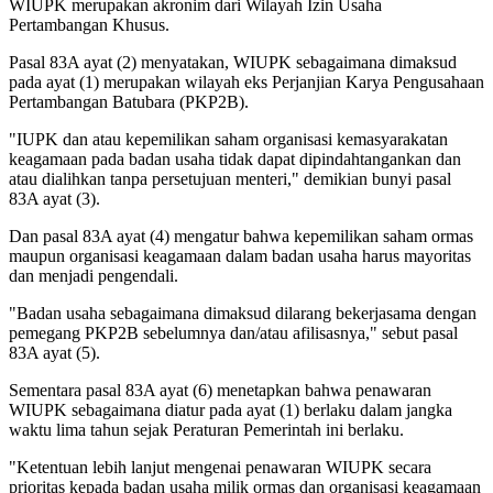
WIUPK merupakan akronim dari Wilayah Izin Usaha
Pertambangan Khusus.
Pasal 83A ayat (2) menyatakan, WIUPK sebagaimana dimaksud
pada ayat (1) merupakan wilayah eks Perjanjian Karya Pengusahaan
Pertambangan Batubara (PKP2B).
"IUPK dan atau kepemilikan saham organisasi kemasyarakatan
keagamaan pada badan usaha tidak dapat dipindahtangankan dan
atau dialihkan tanpa persetujuan menteri," demikian bunyi pasal
83A ayat (3).
Dan pasal 83A ayat (4) mengatur bahwa kepemilikan saham ormas
maupun organisasi keagamaan dalam badan usaha harus mayoritas
dan menjadi pengendali.
"Badan usaha sebagaimana dimaksud dilarang bekerjasama dengan
pemegang PKP2B sebelumnya dan/atau afilisasnya," sebut pasal
83A ayat (5).
Sementara pasal 83A ayat (6) menetapkan bahwa penawaran
WIUPK sebagaimana diatur pada ayat (1) berlaku dalam jangka
waktu lima tahun sejak Peraturan Pemerintah ini berlaku.
"Ketentuan lebih lanjut mengenai penawaran WIUPK secara
prioritas kepada badan usaha milik ormas dan organisasi keagamaan