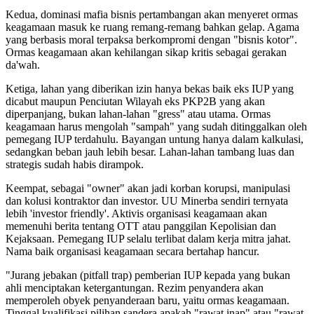
Kedua, dominasi mafia bisnis pertambangan akan menyeret ormas
keagamaan masuk ke ruang remang-remang bahkan gelap. Agama
yang berbasis moral terpaksa berkompromi dengan "bisnis kotor".
Ormas keagamaan akan kehilangan sikap kritis sebagai gerakan
da'wah.
Ketiga, lahan yang diberikan izin hanya bekas baik eks IUP yang
dicabut maupun Penciutan Wilayah eks PKP2B yang akan
diperpanjang, bukan lahan-lahan "gress" atau utama. Ormas
keagamaan harus mengolah "sampah" yang sudah ditinggalkan oleh
pemegang IUP terdahulu. Bayangan untung hanya dalam kalkulasi,
sedangkan beban jauh lebih besar. Lahan-lahan tambang luas dan
strategis sudah habis dirampok.
Keempat, sebagai "owner" akan jadi korban korupsi, manipulasi
dan kolusi kontraktor dan investor. UU Minerba sendiri ternyata
lebih 'investor friendly'. Aktivis organisasi keagamaan akan
memenuhi berita tentang OTT atau panggilan Kepolisian dan
Kejaksaan. Pemegang IUP selalu terlibat dalam kerja mitra jahat.
Nama baik organisasi keagamaan secara bertahap hancur.
"Jurang jebakan (pitfall trap) pemberian IUP kepada yang bukan
ahli menciptakan ketergantungan. Rezim penyandera akan
memperoleh obyek penyanderaan baru, yaitu ormas keagamaan.
Tinggal kualifikasi pilihan sandera apakah "rawat inap" atau "rawat