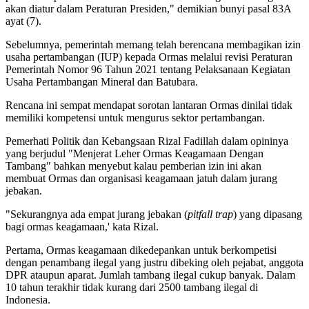
akan diatur dalam Peraturan Presiden," demikian bunyi pasal 83A
ayat (7).
Sebelumnya, pemerintah memang telah berencana membagikan izin
usaha pertambangan (IUP) kepada Ormas melalui revisi Peraturan
Pemerintah Nomor 96 Tahun 2021 tentang Pelaksanaan Kegiatan
Usaha Pertambangan Mineral dan Batubara.
Rencana ini sempat mendapat sorotan lantaran Ormas dinilai tidak
memiliki kompetensi untuk mengurus sektor pertambangan.
Pemerhati Politik dan Kebangsaan Rizal Fadillah dalam opininya
yang berjudul "Menjerat Leher Ormas Keagamaan Dengan
Tambang" bahkan menyebut kalau pemberian izin ini akan
membuat Ormas dan organisasi keagamaan jatuh dalam jurang
jebakan.
"Sekurangnya ada empat jurang jebakan (
pitfall
trap
) yang dipasang
bagi ormas keagamaan,' kata Rizal.
Pertama, Ormas keagamaan dikedepankan untuk berkompetisi
dengan penambang ilegal yang justru dibeking oleh pejabat, anggota
DPR ataupun aparat. Jumlah tambang ilegal cukup banyak. Dalam
10 tahun terakhir tidak kurang dari 2500 tambang ilegal di
Indonesia.