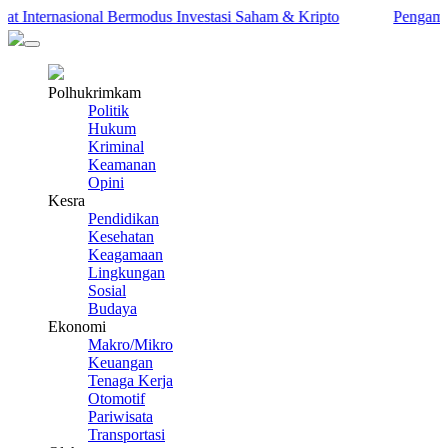
nternasional Bermodus Investasi Saham & Kripto
Pengamat Inga
Polhukrimkam
Politik
Hukum
Kriminal
Keamanan
Opini
Kesra
Pendidikan
Kesehatan
Keagamaan
Lingkungan
Sosial
Budaya
Ekonomi
Makro/Mikro
Keuangan
Tenaga Kerja
Otomotif
Pariwisata
Transportasi