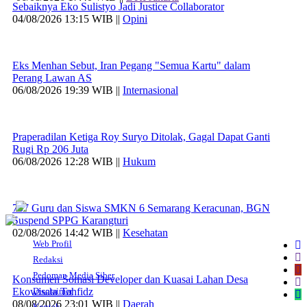
Sebaiknya Eko Sulistyo Jadi Justice Collaborator
04/08/2026 13:15 WIB ||
Opini
Eks Menhan Sebut, Iran Pegang "Semua Kartu" dalam
Perang Lawan AS
06/08/2026 19:39 WIB ||
Internasional
Praperadilan Ketiga Roy Suryo Ditolak, Gagal Dapat Ganti
Rugi Rp 206 Juta
06/08/2026 12:28 WIB ||
Hukum
707 Guru dan Siswa SMKN 6 Semarang Keracunan, BGN
Suspend SPPG Karangturi
02/08/2026 14:42 WIB ||
Kesehatan
Web Profil
Redaksi
Pedoman Media Siber
Konsumen Somasi Developer dan Kuasai Lahan Desa
Ekowisata Tahfidz
Disclaimer
08/08/2026 23:01 WIB ||
Daerah
Kontak