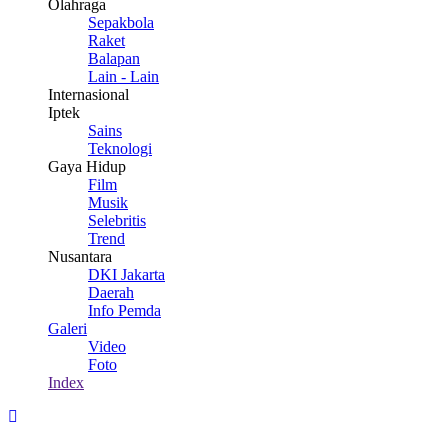
Olahraga
Sepakbola
Raket
Balapan
Lain - Lain
Internasional
Iptek
Sains
Teknologi
Gaya Hidup
Film
Musik
Selebritis
Trend
Nusantara
DKI Jakarta
Daerah
Info Pemda
Galeri
Video
Foto
Index