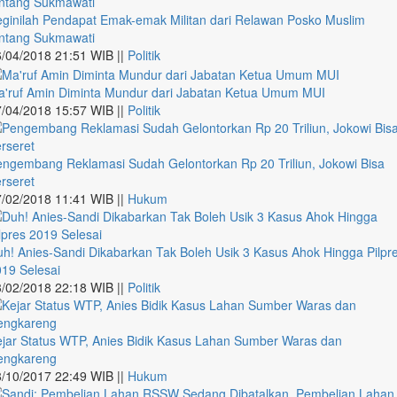
ginilah Pendapat Emak-emak Militan dari Relawan Posko Muslim
entang Sukmawati
/04/2018 21:51 WIB ||
Politik
a'ruf Amin Diminta Mundur dari Jabatan Ketua Umum MUI
/04/2018 15:57 WIB ||
Politik
ngembang Reklamasi Sudah Gelontorkan Rp 20 Triliun, Jokowi Bisa
rseret
/02/2018 11:41 WIB ||
Hukum
h! Anies-Sandi Dikabarkan Tak Boleh Usik 3 Kasus Ahok Hingga Pilpr
19 Selesai
/02/2018 22:18 WIB ||
Politik
jar Status WTP, Anies Bidik Kasus Lahan Sumber Waras dan
engkareng
/10/2017 22:49 WIB ||
Hukum