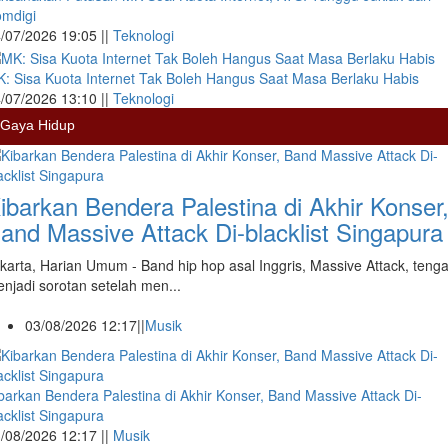
mdigi
/07/2026 19:05 ||
Teknologi
: Sisa Kuota Internet Tak Boleh Hangus Saat Masa Berlaku Habis
/07/2026 13:10 ||
Teknologi
Gaya Hidup
ibarkan Bendera Palestina di Akhir Konser
and Massive Attack Di-blacklist Singapura
karta, Harian Umum - Band hip hop asal Inggris, Massive Attack, teng
njadi sorotan setelah men...
03/08/2026 12:17||
Musik
barkan Bendera Palestina di Akhir Konser, Band Massive Attack Di-
acklist Singapura
/08/2026 12:17 ||
Musik