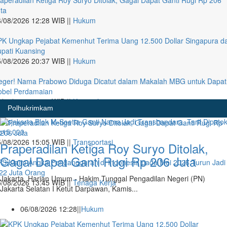
aperadilan Ketiga Roy Suryo Ditolak, Gagal Dapat Ganti Rugi Rp 206
ta
/08/2026 12:28 WIB ||
Hukum
K Ungkap Pejabat Kemenhut Terima Uang 12.500 Dollar Singapura da
pati Kuansing
/08/2026 20:37 WIB ||
Hukum
eger! Nama Prabowo Diduga Dicatut dalam Makalah MBG untuk Dapat
obel Perdamaian
/08/2026 17:25 WIB ||
Kriminal
Polhukrimkam
ansjakarta Blok M-Soetta Ganti Nama Jadi Transbandara, Tarif Dipato
p15.000
/08/2026 15:05 WIB ||
Transportasi
Praperadilan Ketiga Roy Suryo Ditolak,
Gagal Dapat Ganti Rugi Rp 206 Juta
S Klaim Angka Pengangguran di Indonesia pada Mei 2026 Turun Jadi
22 Juta Orang
Jakarta, Harian Umum - Hakim Tunggal Pengadilan Negeri (PN)
/08/2026 13:45 WIB ||
Tenaga Kerja
Jakarta Selatan I Ketut Darpawan, Kamis...
06/08/2026 12:28||
Hukum